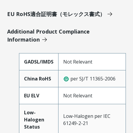
EU RoHS適合証明書（モレックス書式）
Additional Product Compliance
Information
GADSL/IMDS
Not Relevant
China RoHS
per SJ/T 11365-2006
EU ELV
Not Relevant
Low-
Low-Halogen per IEC
Halogen
61249-2-21
Status