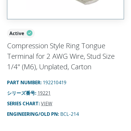
Active
Compression Style Ring Tongue
Terminal for 2 AWG Wire, Stud Size
1/4" (M6), Unplated, Carton
PART NUMBER
:
192210419
シリーズ番号
:
19221
SERIES CHART
:
VIEW
ENGINEERING/OLD PN:
BCL-214