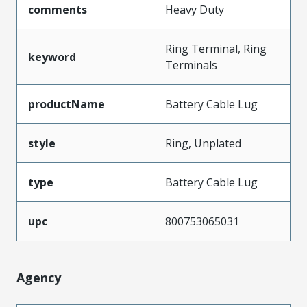
comments
Heavy Duty
Ring Terminal, Ring
keyword
Terminals
productName
Battery Cable Lug
style
Ring, Unplated
type
Battery Cable Lug
upc
800753065031
Agency