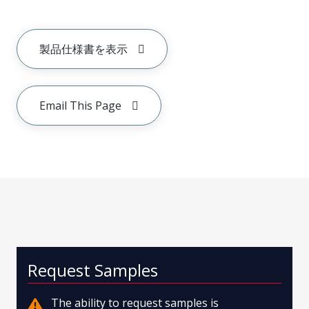
製品仕様書を表示
Email This Page
Request Samples
The ability to request samples is