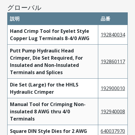
グローバル
説明
品番
Hand Crimp Tool for Eyelet Style
192840034
Copper Lug Terminals 8-4/0 AWG
Putt Pump Hydraulic Head
Crimper, Die Set Required, For
192860117
Insulated and Non-Insulated
Terminals and Splices
Die Set (Large) for the HHLS
192900010
Hydraulic Crimper
Manual Tool for Crimping Non-
insulated 8 AWG thru 4/0
192940008
Terminals
Square DIN Style Dies for 2 AWG
640037970