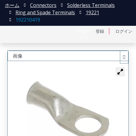
ホーム
Connectors
Solderless Terminals
Ring and Spade Terminals
19221
192210419
English
登録
ログイン
中文
画像