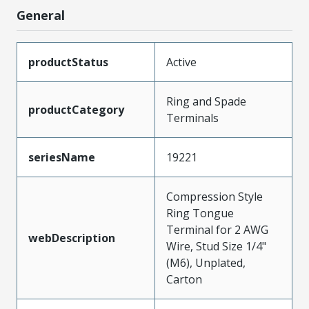
General
productStatus
Active
Ring and Spade
productCategory
Terminals
seriesName
19221
Compression Style
Ring Tongue
Terminal for 2 AWG
webDescription
Wire, Stud Size 1/4"
(M6), Unplated,
Carton