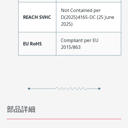
Not Contained per
REACH SVHC
D(2025)4165-DC (25 June
2025)
Compliant per EU
EU RoHS
2015/863
部品詳細