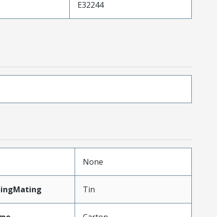
E32244
None
tingMating
Tin
ype
Carton