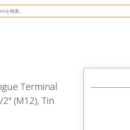
 and Spade Terminals
19221
192210239
ngue Terminal
/2" (M12), Tin