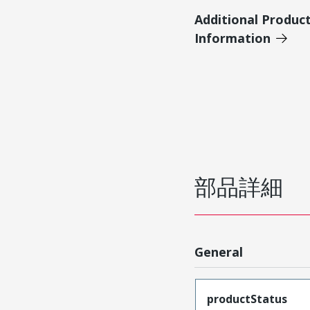
Additional Produc
Information
部品詳細
General
productStatus