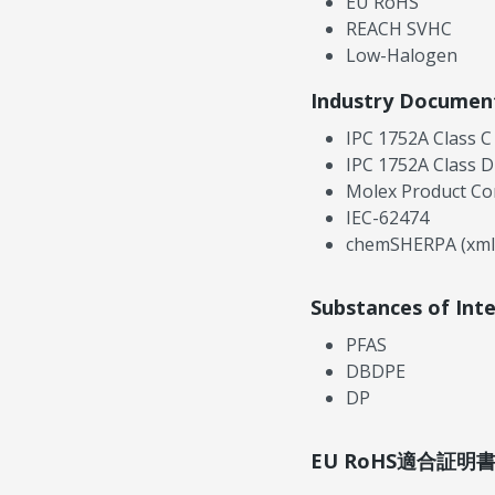
EU RoHS
REACH SVHC
Low-Halogen
Industry Documen
IPC 1752A Class C
IPC 1752A Class D
Molex Product Co
IEC-62474
chemSHERPA (xml
Substances of Int
PFAS
DBDPE
DP
EU RoHS適合証