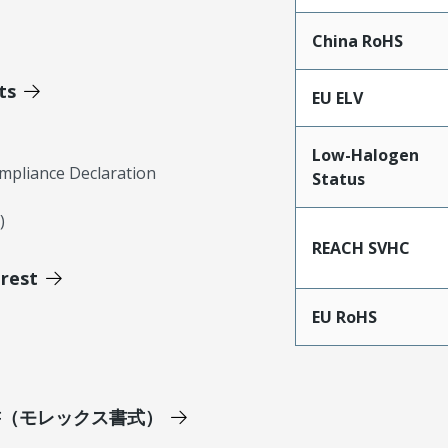
China RoHS
ts
EU ELV
Low-Halogen
mpliance Declaration
Status
)
REACH SVHC
erest
EU RoHS
明書（モレックス書式）