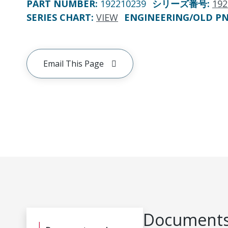
PART NUMBER
:
192210239
シリーズ番号
:
192
SERIES CHART
:
VIEW
ENGINEERING/OLD P
Email This Page
Documents