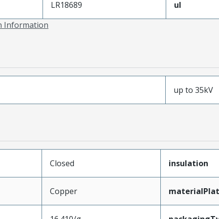
LR18689
ul
on Information
up to 35kV
Closed
insulation
Copper
materialPla
16.410/g
packagingT