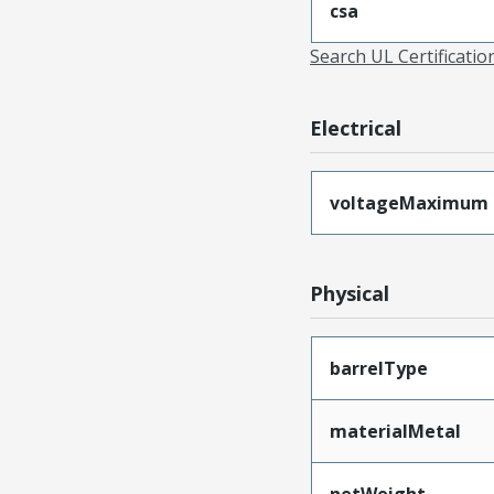
csa
Search UL Certificati
Electrical
voltageMaximum
Physical
barrelType
materialMetal
netWeight