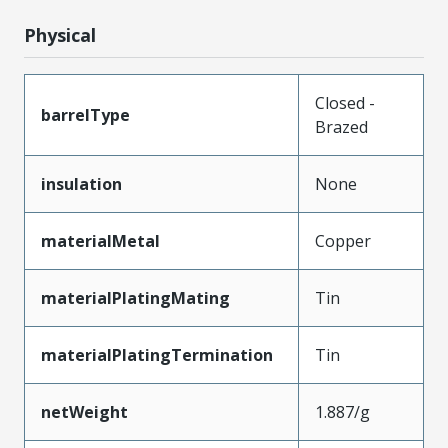
Physical
Closed -
barrelType
Brazed
insulation
None
materialMetal
Copper
materialPlatingMating
Tin
materialPlatingTermination
Tin
netWeight
1.887/g