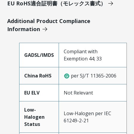
EU RoHS適合証明書（モレックス書式）
Additional Product Compliance
Information
Compliant with
GADSL/IMDS
Exemption 44; 33
China RoHS
per SJ/T 11365-2006
EU ELV
Not Relevant
Low-
Low-Halogen per IEC
Halogen
61249-2-21
Status