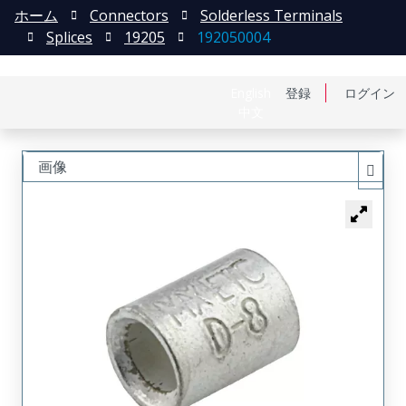
ホーム
Connectors
Solderless Terminals
Splices
19205
192050004
English
登録
ログイン
中文
画像