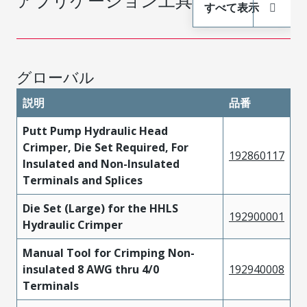
すべて表示
グローバル
説明
品番
Putt Pump Hydraulic Head
Crimper, Die Set Required, For
192860117
Insulated and Non-Insulated
Terminals and Splices
Die Set (Large) for the HHLS
192900001
Hydraulic Crimper
Manual Tool for Crimping Non-
insulated 8 AWG thru 4/0
192940008
Terminals