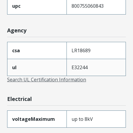
upc
800755060843
Agency
csa
LR18689
ul
E32244
Search UL Certification Information
Electrical
voltageMaximum
up to 8kV