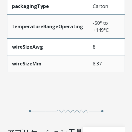
packagingType
Carton
-50° to
temperatureRangeOperating
+149°C
wireSizeAwg
8
wireSizeMm
8.37
アプリケーション工具