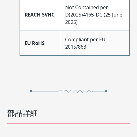
Not Contained per
REACH SVHC
D(2025)4165-DC (25 June
2025)
Compliant per EU
EU RoHS
2015/863
部品詳細