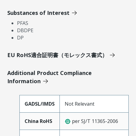
Substances of Interest
PFAS
DBDPE
DP
EU RoHS適合証明書（モレックス書式）
Additional Product Compliance
Information
GADSL/IMDS
Not Relevant
China RoHS
per SJ/T 11365-2006