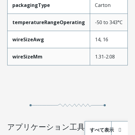
packagingType
Carton
temperatureRangeOperating
-50 to 343°C
wireSizeAwg
14, 16
wireSizeMm
1.31-2.08
アプリケーション工具
すべて表示