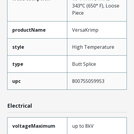
343°C (650° F), Loose
Piece
productName
VersaKrimp
style
High Temperature
type
Butt Splice
upc
800755059953
Electrical
voltageMaximum
up to 8kV