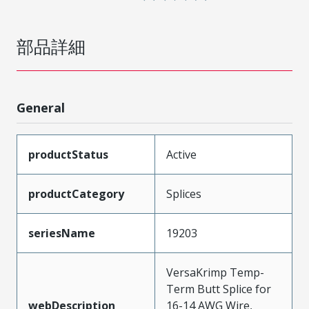
部品詳細
General
productStatus
Active
productCategory
Splices
seriesName
19203
VersaKrimp Temp-
Term Butt Splice for
webDescription
16-14 AWG Wire,