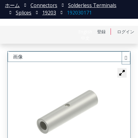
ホーム
Connectors
Solderless Terminals
Splices
19203
192030171
English
登録
ログイン
中文
画像