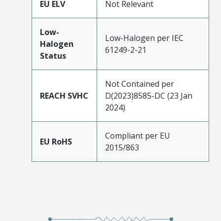
EU ELV
Not Relevant
Low-
Low-Halogen per IEC
Halogen
61249-2-21
Status
Not Contained per
REACH SVHC
D(2023)8585-DC (23 Jan
2024)
Compliant per EU
EU RoHS
2015/863