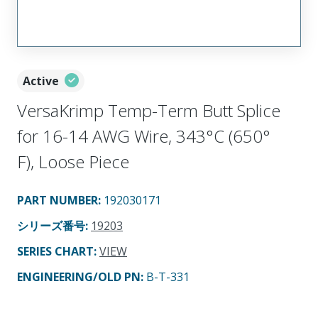
Active
VersaKrimp Temp-Term Butt Splice
for 16-14 AWG Wire, 343°C (650°
F), Loose Piece
PART NUMBER
:
192030171
シリーズ番号
:
19203
SERIES CHART
:
VIEW
ENGINEERING/OLD PN:
B-T-331