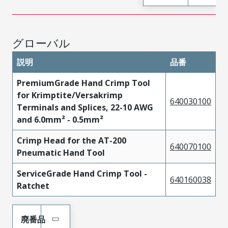
グローバル
説明
品番
PremiumGrade Hand Crimp Tool
for Krimptite/Versakrimp
640030100
Terminals and Splices, 22-10 AWG
and 6.0mm² - 0.5mm²
Crimp Head for the AT-200
640070100
Pneumatic Hand Tool
ServiceGrade Hand Crimp Tool -
640160038
Ratchet
廃番品