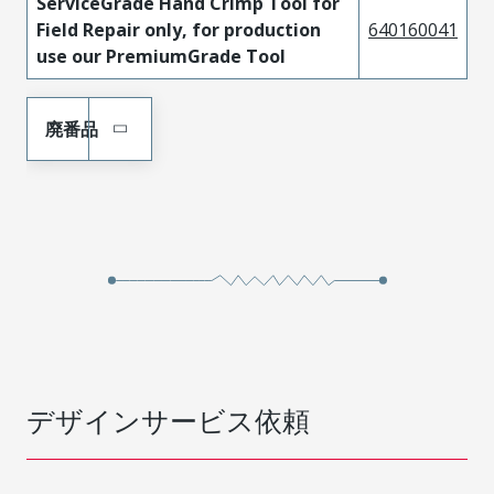
ServiceGrade Hand Crimp Tool for
Field Repair only, for production
640160041
use our PremiumGrade Tool
廃番品
デザインサービス依頼