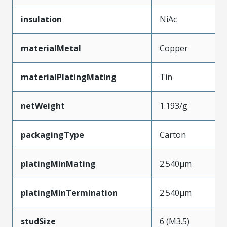
insulation
NiAc
materialMetal
Copper
materialPlatingMating
Tin
netWeight
1.193/g
packagingType
Carton
platingMinMating
2.540µm
platingMinTermination
2.540µm
studSize
6 (M3.5)