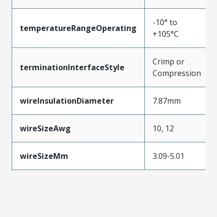
-10° to
temperatureRangeOperating
+105°C
Crimp or
terminationInterfaceStyle
Compression
wireInsulationDiameter
7.87mm
wireSizeAwg
10, 12
wireSizeMm
3.09-5.01