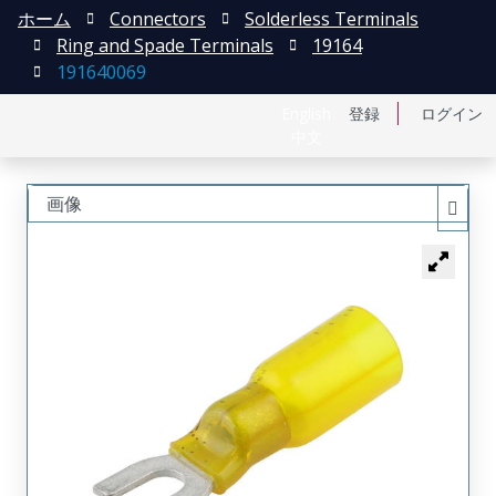
ホーム
Connectors
Solderless Terminals
Ring and Spade Terminals
19164
191640069
English
登録
ログイン
中文
画像