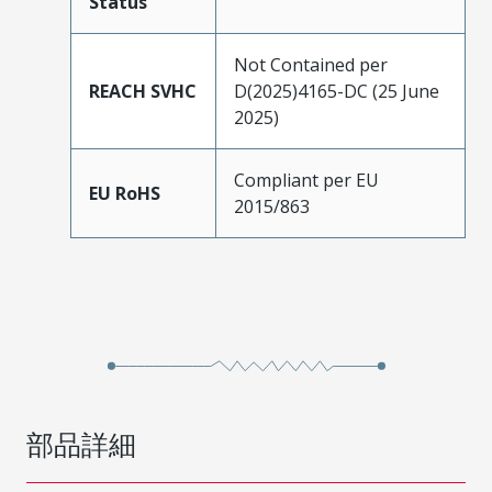
Status
Not Contained per
REACH SVHC
D(2025)4165-DC (25 June
2025)
Compliant per EU
EU RoHS
2015/863
部品詳細