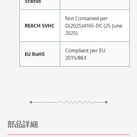
Status
Not Contained per
REACH SVHC
D(2025)4165-DC (25 June
2025)
Compliant per EU
EU RoHS
2015/863
部品詳細