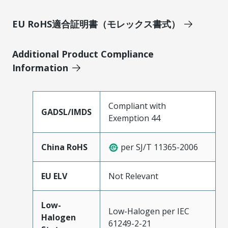
EU RoHS適合証明書（モレックス書式）
Additional Product Compliance
Information
Compliant with
GADSL/IMDS
Exemption 44
China RoHS
per SJ/T 11365-2006
EU ELV
Not Relevant
Low-
Low-Halogen per IEC
Halogen
61249-2-21