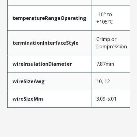
-10° to
temperatureRangeOperating
+105°C
Crimp or
terminationInterfaceStyle
Compression
wireInsulationDiameter
7.87mm
wireSizeAwg
10, 12
wireSizeMm
3.09-5.01