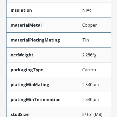
insulation
NiAc
materialMetal
Copper
materialPlatingMating
Tin
netWeight
2.286/g
packagingType
Carton
platingMinMating
2.540µm
platingMinTermination
2.540µm
studSize
5/16" (M8)