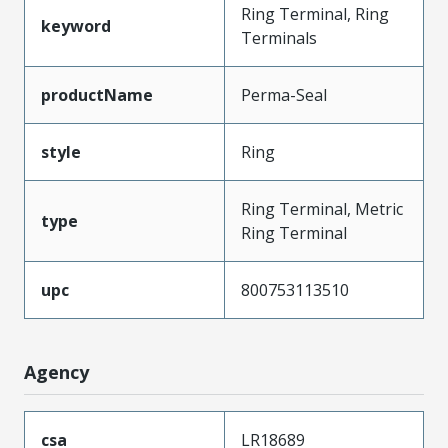
Ring Terminal, Ring
keyword
Terminals
productName
Perma-Seal
style
Ring
Ring Terminal, Metric
type
Ring Terminal
upc
800753113510
Agency
csa
LR18689