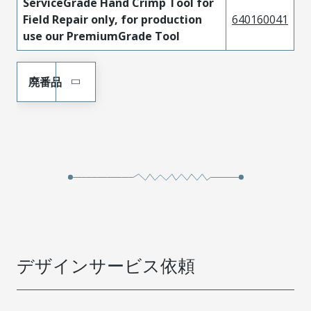
ServiceGrade Hand Crimp Tool for
Field Repair only, for production
640160041
use our PremiumGrade Tool
廃番品
デザインサービス依頼