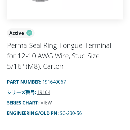
Active
Perma-Seal Ring Tongue Terminal
for 12-10 AWG Wire, Stud Size
5/16" (M8), Carton
PART NUMBER
:
191640067
シリーズ番号
:
19164
SERIES CHART
:
VIEW
ENGINEERING/OLD PN:
SC-230-56