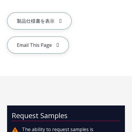
製品仕様書を表示
Email This Page
Request Samples
The ability to request samples is