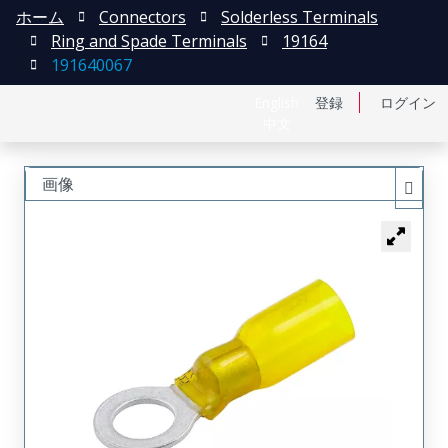
ホーム
Connectors
Solderless Terminals
Ring and Spade Terminals
19164
191640067
English
登録
ログイン
中文
画像