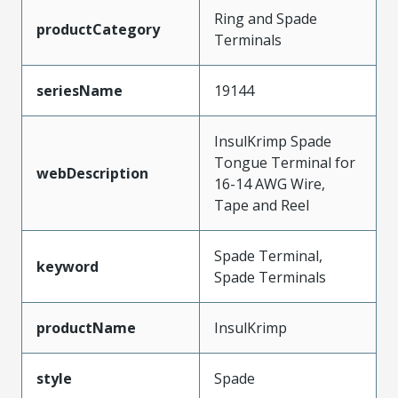
Ring and Spade
productCategory
Terminals
seriesName
19144
InsulKrimp Spade
Tongue Terminal for
webDescription
16-14 AWG Wire,
Tape and Reel
Spade Terminal,
keyword
Spade Terminals
productName
InsulKrimp
style
Spade