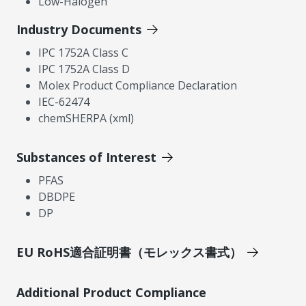
Low-Halogen
Industry Documents
IPC 1752A Class C
IPC 1752A Class D
Molex Product Compliance Declaration
IEC-62474
chemSHERPA (xml)
Substances of Interest
PFAS
DBDPE
DP
EU RoHS適合証明書（モレックス書式）
Additional Product Compliance