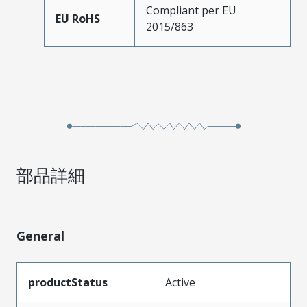
Compliant per EU
EU RoHS
2015/863
部品詳細
General
productStatus
Active