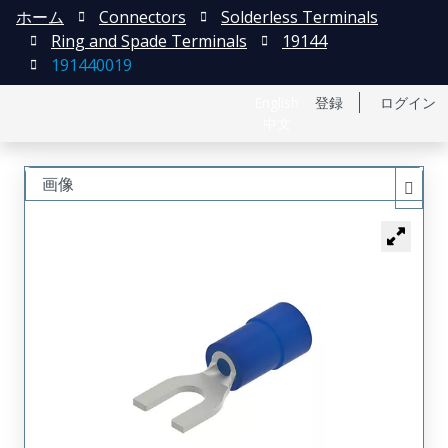
ホーム
Connectors
Solderless Terminals
Ring and Spade Terminals
19144
191440019
English
登録
ログイン
中文
画像