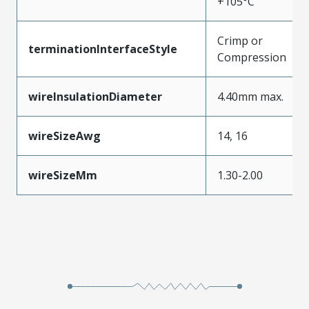
+105°C
Crimp or
terminationInterfaceStyle
Compression
wireInsulationDiameter
4.40mm max.
wireSizeAwg
14, 16
wireSizeMm
1.30-2.00