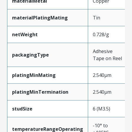
materialMetal
Copper
materialPlatingMating
Tin
netWeight
0.728/g
Adhesive
packagingType
Tape on Reel
platingMinMating
2.540µm
platingMinTermination
2.540µm
studSize
6 (M3.5)
-10° to
temperatureRangeOperating