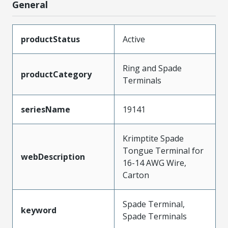
General
productStatus
Active
Ring and Spade
productCategory
Terminals
seriesName
19141
Krimptite Spade
Tongue Terminal for
webDescription
16-14 AWG Wire,
Carton
Spade Terminal,
keyword
Spade Terminals