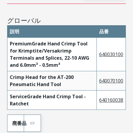
グローバル
説明
品番
PremiumGrade Hand Crimp Tool
for Krimptite/Versakrimp
640030100
Terminals and Splices, 22-10 AWG
and 6.0mm² - 0.5mm²
Crimp Head for the AT-200
640070100
Pneumatic Hand Tool
ServiceGrade Hand Crimp Tool -
640160038
Ratchet
廃番品