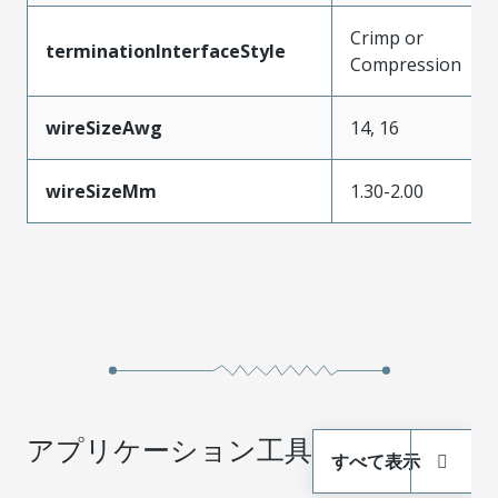
Crimp or
terminationInterfaceStyle
Compression
wireSizeAwg
14, 16
wireSizeMm
1.30-2.00
アプリケーション工具
すべて表示