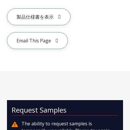
製品仕様書を表示
Email This Page
Request Samples
The ability to request samples is