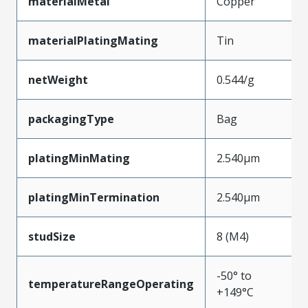
materialMetal
Copper
materialPlatingMating
Tin
netWeight
0.544/g
packagingType
Bag
platingMinMating
2.540µm
platingMinTermination
2.540µm
studSize
8 (M4)
-50° to
temperatureRangeOperating
+149°C