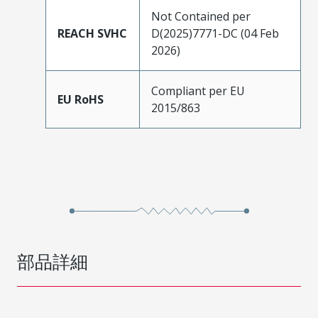
Not Contained per
REACH SVHC
D(2025)7771-DC (04 Feb
2026)
Compliant per EU
EU RoHS
2015/863
部品詳細