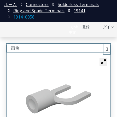
ホーム
Connectors
Solderless Terminals
Ring and Spade Terminals
19141
191410058
English
登録
ログイン
中文
画像