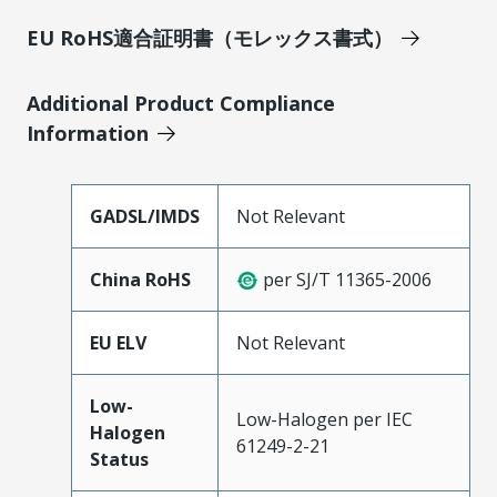
EU RoHS適合証明書（モレックス書式）
Additional Product Compliance
Information
GADSL/IMDS
Not Relevant
China RoHS
per SJ/T 11365-2006
EU ELV
Not Relevant
Low-
Low-Halogen per IEC
Halogen
61249-2-21
Status