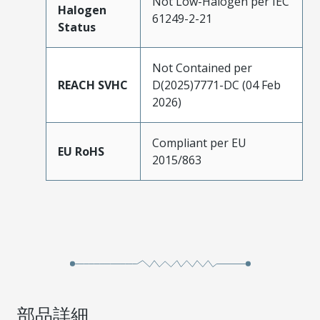
Not Low-Halogen per IEC
Halogen
61249-2-21
Status
Not Contained per
REACH SVHC
D(2025)7771-DC (04 Feb
2026)
Compliant per EU
EU RoHS
2015/863
部品詳細