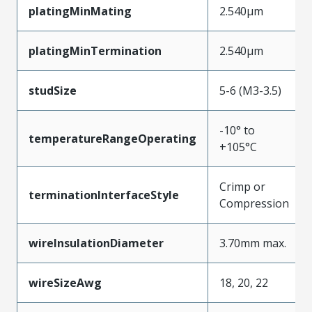
platingMinMating
2.540µm
platingMinTermination
2.540µm
studSize
5-6 (M3-3.5)
-10° to
temperatureRangeOperating
+105°C
Crimp or
terminationInterfaceStyle
Compression
wireInsulationDiameter
3.70mm max.
wireSizeAwg
18, 20, 22