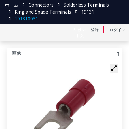
ホーム
Connectors
Solderless Terminals
Ring and Spade Terminals
19131
191310031
English
登録
ログイン
中文
画像