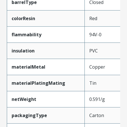
barrelType
Closed
colorResin
Red
flammability
94V-0
insulation
PVC
materialMetal
Copper
materialPlatingMating
Tin
netWeight
0.591/g
packagingType
Carton