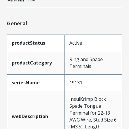
General
productStatus
Active
Ring and Spade
productCategory
Terminals
seriesName
19131
InsulKrimp Block
Spade Tongue
Terminal for 22-18
webDescription
AWG Wire, Stud Size 6
(M3.5), Length