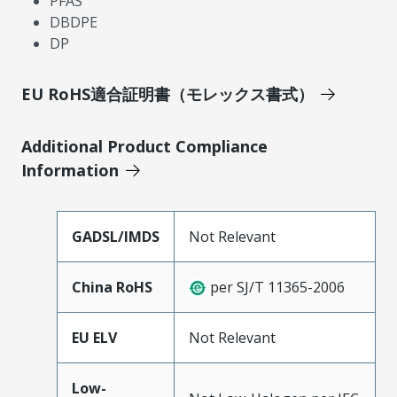
PFAS
DBDPE
DP
EU RoHS適合証明書（モレックス書式）
Additional Product Compliance
Information
GADSL/IMDS
Not Relevant
China RoHS
per SJ/T 11365-2006
EU ELV
Not Relevant
Low-