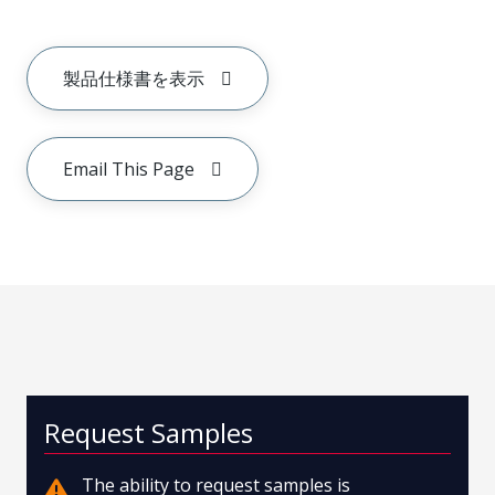
製品仕様書を表示
Email This Page
Request Samples
The ability to request samples is