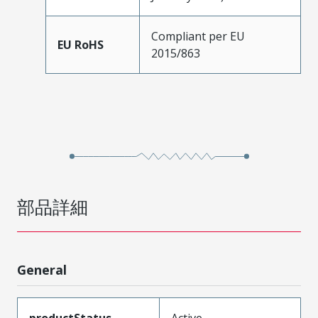
Compliant per EU
EU RoHS
2015/863
部品詳細
General
productStatus
Active