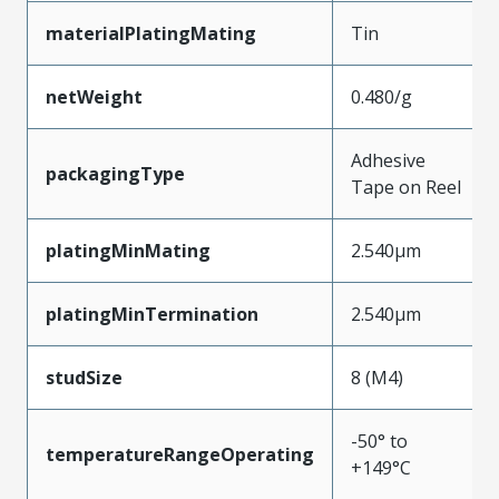
materialPlatingMating
Tin
netWeight
0.480/g
Adhesive
packagingType
Tape on Reel
platingMinMating
2.540µm
platingMinTermination
2.540µm
studSize
8 (M4)
-50° to
temperatureRangeOperating
+149°C