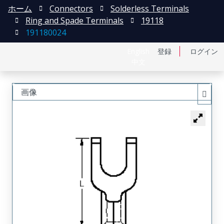
ホーム
Connectors
Solderless Terminals
Ring and Spade Terminals
19118
191180024
English
登録
ログイン
中文
画像