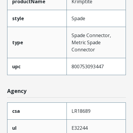
productName
Krimptite
style
Spade
Spade Connector,
type
Metric Spade
Connector
upc
800753093447
Agency
csa
LR18689
ul
E32244