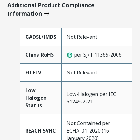
Additional Product Compliance
Information
GADSL/IMDS
Not Relevant
China RoHS
per SJ/T 11365-2006
EU ELV
Not Relevant
Low-
Low-Halogen per IEC
Halogen
61249-2-21
Status
Not Contained per
REACH SVHC
ECHA_01_2020 (16
January 2020)