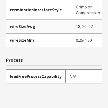
Crimp or
terminationInterfaceStyle
Compression
wireSizeAwg
18, 20, 22
wireSizeMm
0.25-1.50
Process
leadFreeProcessCapability
N/A