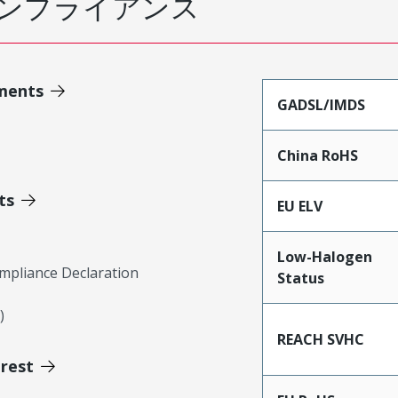
ンプライアンス
ments
GADSL/IMDS
China RoHS
ts
EU ELV
Low-Halogen
mpliance Declaration
Status
)
REACH SVHC
erest