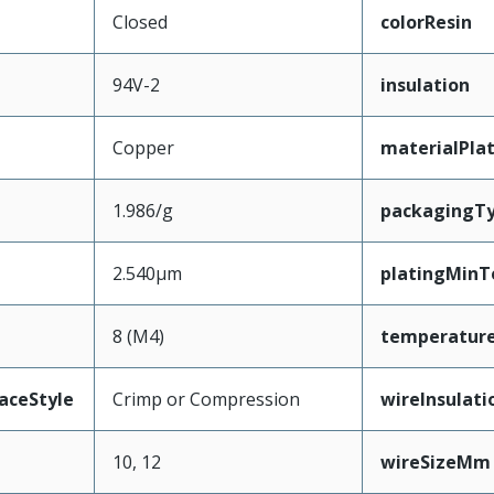
Closed
colorResin
94V-2
insulation
Copper
materialPla
1.986/g
packagingT
2.540µm
platingMinT
8 (M4)
temperatur
aceStyle
Crimp or Compression
wireInsulat
10, 12
wireSizeMm