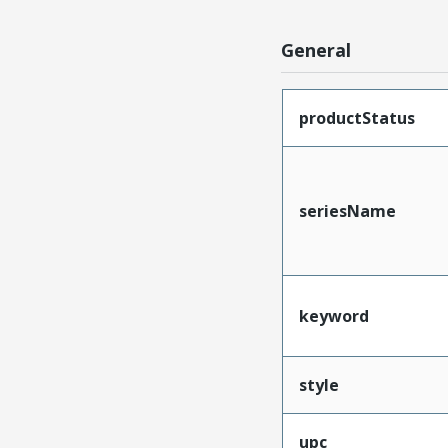
General
productStatus
seriesName
keyword
style
upc