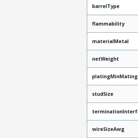
barrelType
flammability
materialMetal
netWeight
platingMinMating
studSize
terminationInterf
wireSizeAwg