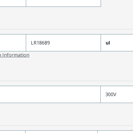
LR18689
ul
on Information
300V