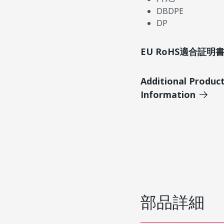
DBDPE
DP
EU RoHS適合証
Additional Produc
Information
部品詳細