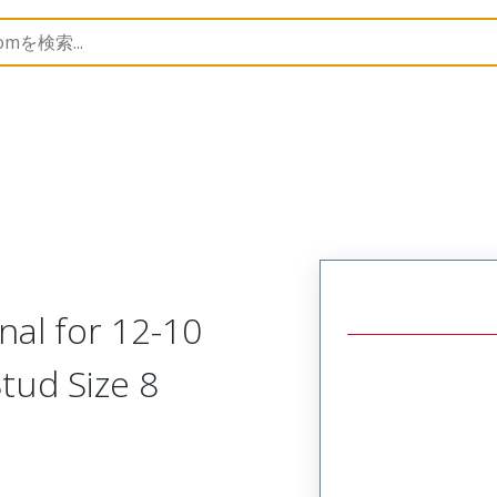
 and Spade Terminals
19115
191150047
al for 12-10
tud Size 8