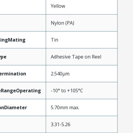
Yellow
Nylon (PA)
tingMating
Tin
ype
Adhesive Tape on Reel
ermination
2.540µm
eRangeOperating
-10° to +105°C
ionDiameter
5.70mm max.
3.31-5.26