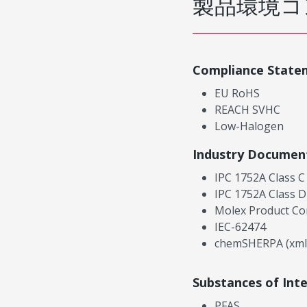
製品環境コ
Compliance State
EU RoHS
REACH SVHC
Low-Halogen
Industry Documen
IPC 1752A Class C
IPC 1752A Class D
Molex Product Co
IEC-62474
chemSHERPA (xml
Substances of Int
PFAS