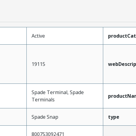
Active
productCa
19115
webDescrip
Spade Terminal, Spade
productNa
Terminals
Spade Snap
type
800753092471