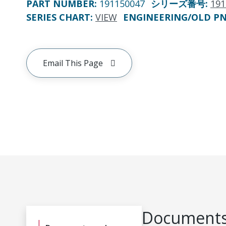
PART NUMBER
:
191150047
シリーズ番号
:
191
SERIES CHART
:
VIEW
ENGINEERING/OLD P
Email This Page
Documents