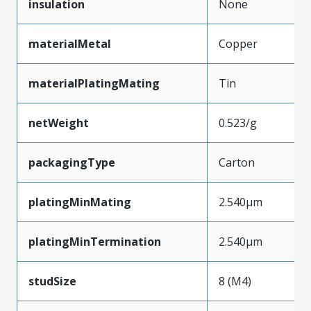
insulation
None
materialMetal
Copper
materialPlatingMating
Tin
netWeight
0.523/g
packagingType
Carton
platingMinMating
2.540µm
platingMinTermination
2.540µm
studSize
8 (M4)