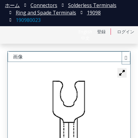
ホーム
Connectors
Solderless Terminals
Ring and Spade Terminals
19098
190980023
English
登録
ログイン
中文
画像