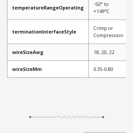
-50° to
temperatureRangeOperating
+149°C
Crimp or
terminationInterfaceStyle
Compression
wireSizeAwg
18, 20, 22
wireSizeMm
0.35-0.80