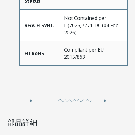
Status
Not Contained per
REACH SVHC
D(2025)7771-DC (04 Feb
2026)
Compliant per EU
EU RoHS
2015/863
部品詳細