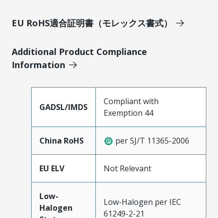
EU RoHS適合証明書（モレックス書式）
Additional Product Compliance
Information
Compliant with
GADSL/IMDS
Exemption 44
China RoHS
per SJ/T 11365-2006
EU ELV
Not Relevant
Low-
Low-Halogen per IEC
Halogen
61249-2-21