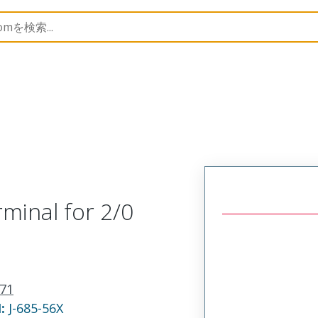
 and Spade Terminals
19071
190710312
minal for 2/0
71
N:
J-685-56X