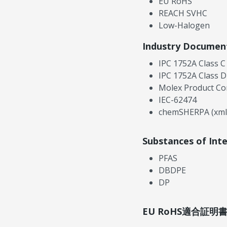
EU RoHS
REACH SVHC
Low-Halogen
Industry Documen
IPC 1752A Class C
IPC 1752A Class D
Molex Product Co
IEC-62474
chemSHERPA (xml
Substances of Int
PFAS
DBDPE
DP
EU RoHS適合証