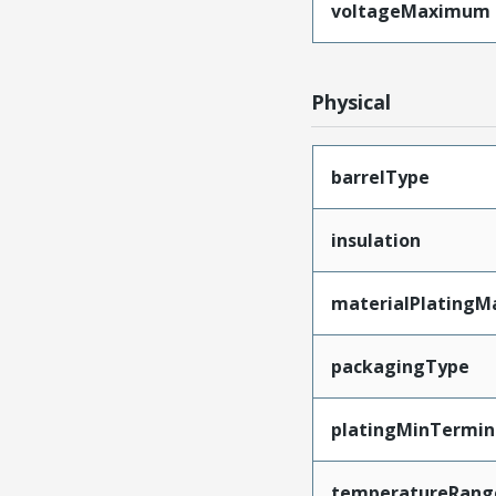
voltageMaximum
Physical
barrelType
insulation
materialPlatingM
packagingType
platingMinTermin
temperatureRang