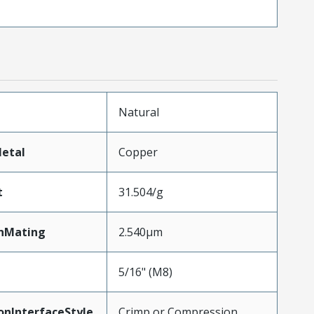
Natural
etal
Copper
t
31.504/g
nMating
2.540µm
5/16" (M8)
onInterfaceStyle
Crimp or Compression