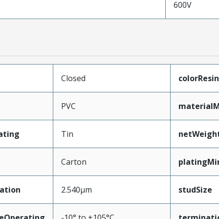
600V
Closed
colorResin
PVC
materialM
ating
Tin
netWeigh
Carton
platingMi
ation
2.540µm
studSize
eOperating
-10° to +105°C
terminati