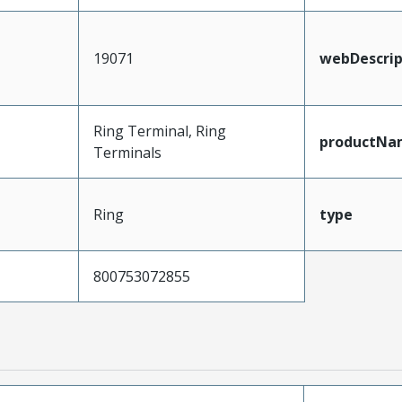
19071
webDescrip
Ring Terminal, Ring
productNa
Terminals
Ring
type
800753072855