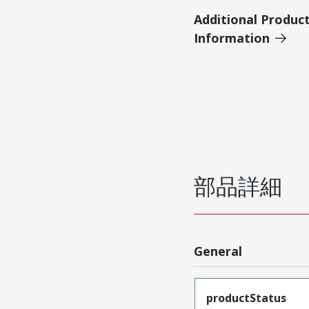
Additional Produc
Information
部品詳細
General
productStatus