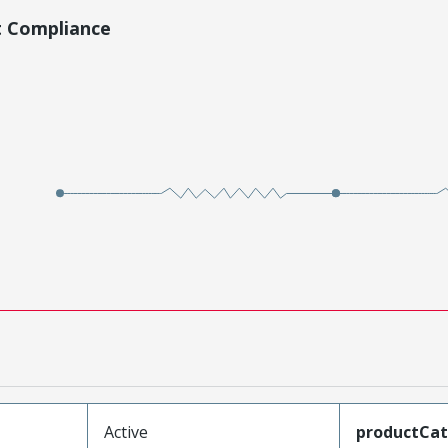
t Compliance
Active
productCa