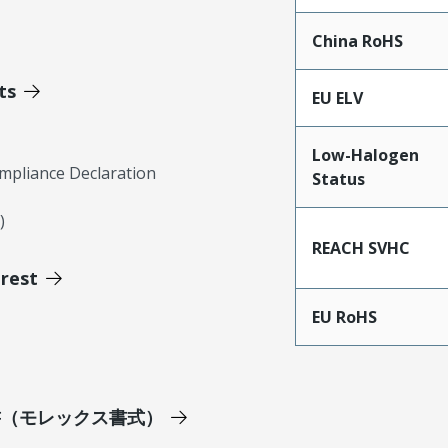
China RoHS
ts
EU ELV
Low-Halogen
mpliance Declaration
Status
)
REACH SVHC
erest
EU RoHS
明書（モレックス書式）