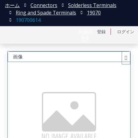
ホーム
Connectors
Solderless Terminals
Ring and Spade Terminals
19070
190700614
English
登録
ログイン
中文
画像