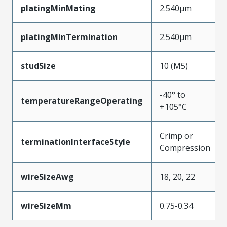
platingMinMating
2.540µm
platingMinTermination
2.540µm
studSize
10 (M5)
-40° to
temperatureRangeOperating
+105°C
Crimp or
terminationInterfaceStyle
Compression
wireSizeAwg
18, 20, 22
wireSizeMm
0.75-0.34