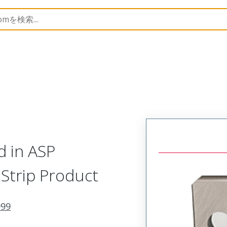
p Modules
T9999
190290050
d in ASP
 Strip Product
999