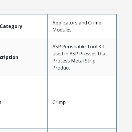
Applicators and Crimp
tCategory
Modules
ASP Perishable Tool Kit
used in ASP Presses that
ription
Process Metal Strip
Product
n
Crimp