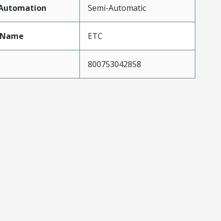
fAutomation
Semi-Automatic
tName
ETC
800753042858