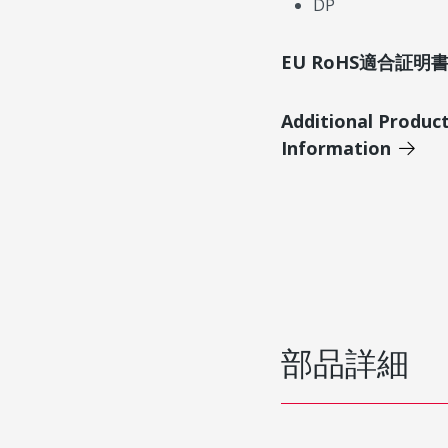
DP
EU RoHS適合証
Additional Produc
Information
部品詳細