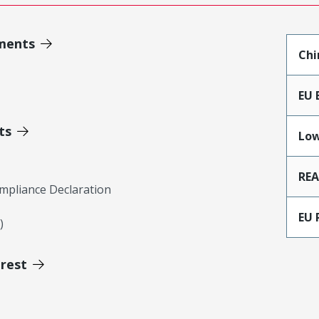
ments
Chi
EU 
ts
Low
RE
mpliance Declaration
EU 
)
erest