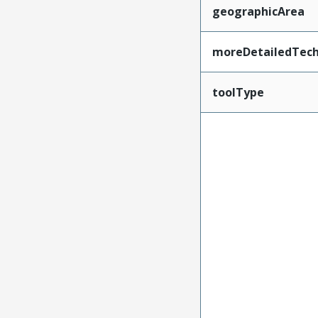
geographicArea
moreDetailedTech
toolType