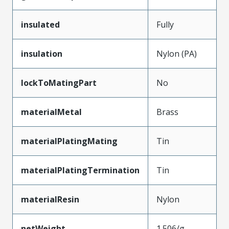
insulated
Fully
insulation
Nylon (PA)
lockToMatingPart
No
materialMetal
Brass
materialPlatingMating
Tin
materialPlatingTermination
Tin
materialResin
Nylon
netWeight
1.506/g