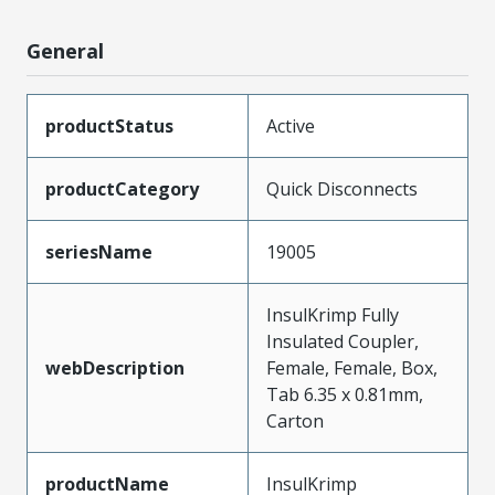
General
productStatus
Active
productCategory
Quick Disconnects
seriesName
19005
InsulKrimp Fully
Insulated Coupler,
webDescription
Female, Female, Box,
Tab 6.35 x 0.81mm,
Carton
productName
InsulKrimp