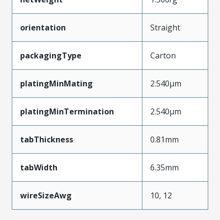
orientation
Straight
packagingType
Carton
platingMinMating
2.540µm
platingMinTermination
2.540µm
tabThickness
0.81mm
tabWidth
6.35mm
wireSizeAwg
10, 12