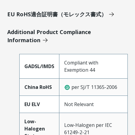
EU RoHS適合証明書（モレックス書式）
Additional Product Compliance
Information
Compliant with
GADSL/IMDS
Exemption 44
China RoHS
per SJ/T 11365-2006
EU ELV
Not Relevant
Low-
Low-Halogen per IEC
Halogen
61249-2-21