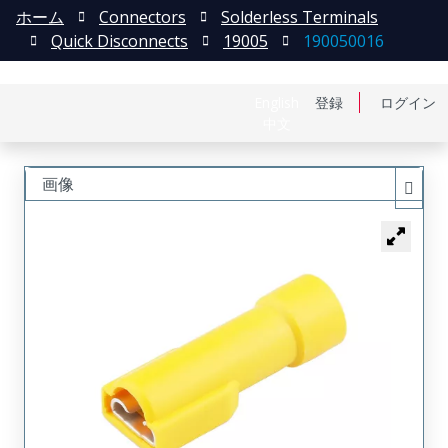
ホーム
Connectors
Solderless Terminals
Quick Disconnects
19005
190050016
English
登録
ログイン
中文
画像