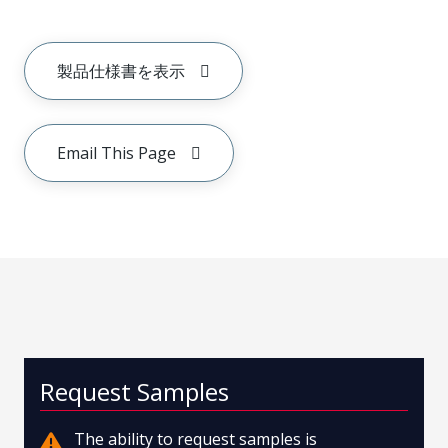
製品仕様書を表示
Email This Page
Request Samples
The ability to request samples is