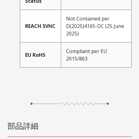
Status
Not Contained per
REACH SVHC
D(2025)4165-DC (25 June
2025)
Compliant per EU
EU RoHS
2015/863
部品詳細