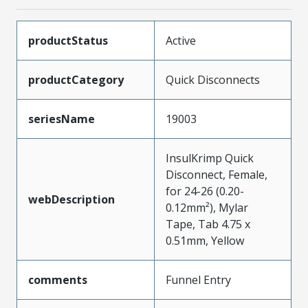
productStatus
Active
productCategory
Quick Disconnects
seriesName
19003
InsulKrimp Quick
Disconnect, Female,
for 24-26 (0.20-
webDescription
0.12mm²), Mylar
Tape, Tab 4.75 x
0.51mm, Yellow
comments
Funnel Entry