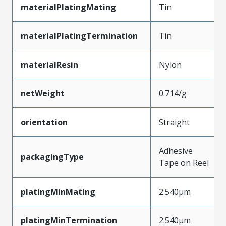
materialPlatingMating
Tin
materialPlatingTermination
Tin
materialResin
Nylon
netWeight
0.714/g
orientation
Straight
Adhesive
packagingType
Tape on Reel
platingMinMating
2.540µm
platingMinTermination
2.540µm