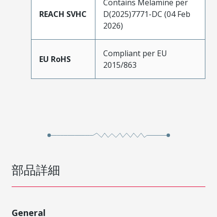
Contains Melamine per
REACH SVHC
D(2025)7771-DC (04 Feb
2026)
Compliant per EU
EU RoHS
2015/863
部品詳細
General