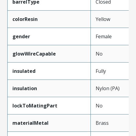
barrelType
Closed
colorResin
Yellow
gender
Female
glowWireCapable
No
insulated
Fully
insulation
Nylon (PA)
lockToMatingPart
No
materialMetal
Brass