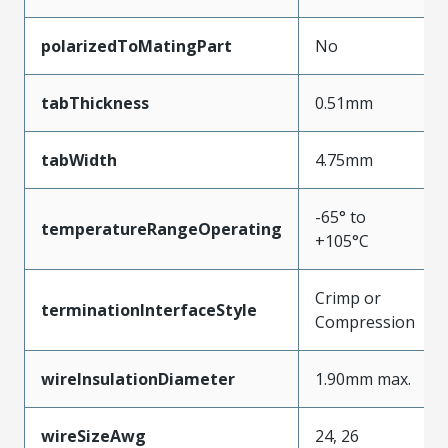
polarizedToMatingPart
No
tabThickness
0.51mm
tabWidth
4.75mm
-65° to
temperatureRangeOperating
+105°C
Crimp or
terminationInterfaceStyle
Compression
wireInsulationDiameter
1.90mm max.
wireSizeAwg
24, 26