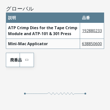
グローバル
説明
品番
ATP Crimp Dies for the Tape Crimp
192880233
Module and ATP-101 & 301 Press
Mini-Mac Applicator
638850600
廃番品