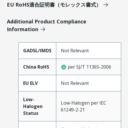
EU RoHS適合証明書（モレックス書式）
Additional Product Compliance
Information
GADSL/IMDS
Not Relevant
China RoHS
per SJ/T 11365-2006
EU ELV
Not Relevant
Low-
Low-Halogen per IEC
Halogen
61249-2-21
Status