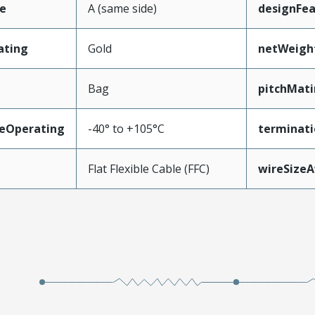
e
A (same side)
designFea
ating
Gold
netWeigh
Bag
pitchMati
eOperating
-40° to +105°C
terminati
Flat Flexible Cable (FFC)
wireSize