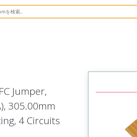
17459
174591204
FC Jumper,
A), 305.00mm
ing, 4 Circuits