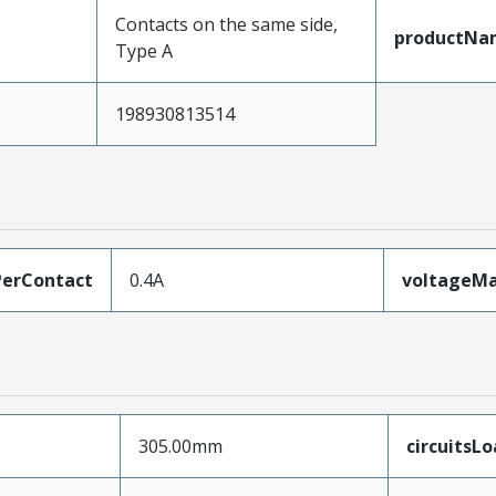
Contacts on the same side,
productNa
Type A
198930813514
erContact
0.4A
voltageM
305.00mm
circuitsL