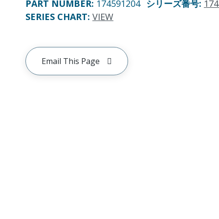
PART NUMBER
:
174591204
シリーズ番号
:
174
SERIES CHART
:
VIEW
Email This Page