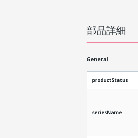
部品詳細
General
productStatus
seriesName