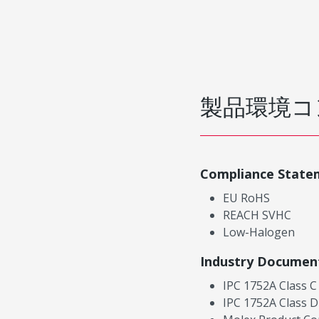
製品環境コ
Compliance State
EU RoHS
REACH SVHC
Low-Halogen
Industry Documen
IPC 1752A Class C
IPC 1752A Class D