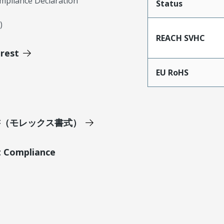
mpliance Declaration
Status
)
REACH SVHC
erest
EU RoHS
明書（モレックス書式）
t Compliance