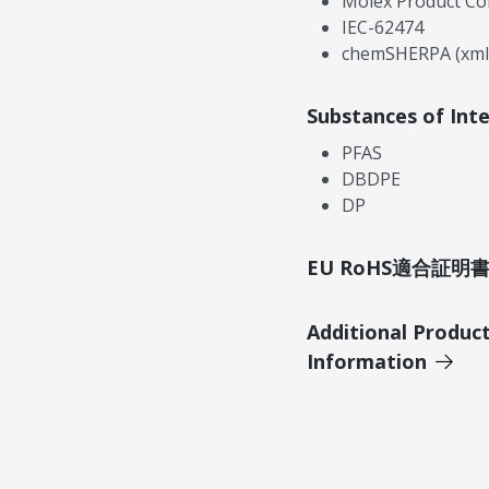
Molex Product Co
IEC-62474
chemSHERPA (xml
Substances of Int
PFAS
DBDPE
DP
EU RoHS適合証
Additional Produc
Information