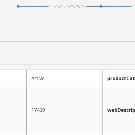
Active
productCa
17459
webDescrip