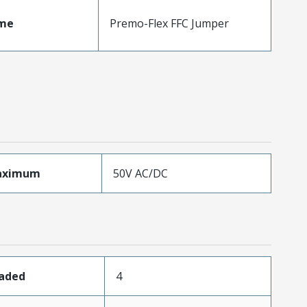
me
Premo-Flex FFC Jumper
aximum
50V AC/DC
oaded
4