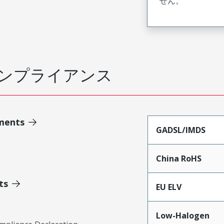
せん。
ンプライアンス
ments
GADSL/IMDS
China RoHS
ts
EU ELV
Low-Halogen