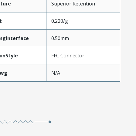
ture
Superior Retention
t
0.220/g
ngInterface
0.50mm
onStyle
FFC Connector
Awg
N/A