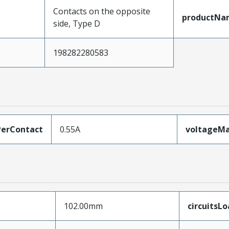
Contacts on the opposite
productNa
side, Type D
198282280583
erContact
0.55A
voltageM
102.00mm
circuitsL