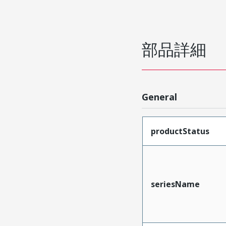
部品詳細
General
productStatus
seriesName