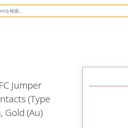
17352
173522422
FFC Jumper
ntacts (Type
 Gold (Au)