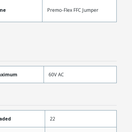
me
Premo-Flex FFC Jumper
aximum
60V AC
oaded
22