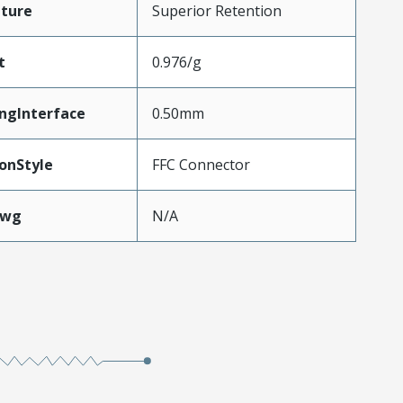
ture
Superior Retention
t
0.976/g
ngInterface
0.50mm
onStyle
FFC Connector
Awg
N/A