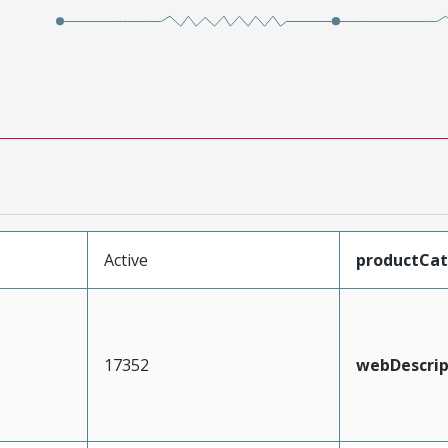
Active
productCa
17352
webDescrip