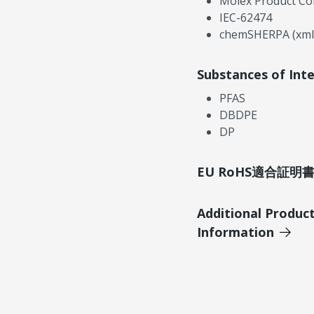
Molex Product Co
IEC-62474
chemSHERPA (xml
Substances of Int
PFAS
DBDPE
DP
EU RoHS適合証
Additional Produc
Information