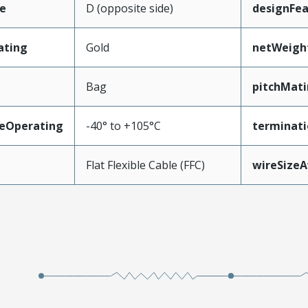
e
D (opposite side)
designFea
ating
Gold
netWeigh
Bag
pitchMati
eOperating
-40° to +105°C
terminati
Flat Flexible Cable (FFC)
wireSize