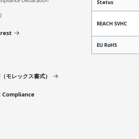
mpliance Declaration
Status
)
REACH SVHC
erest
EU RoHS
明書（モレックス書式）
t Compliance