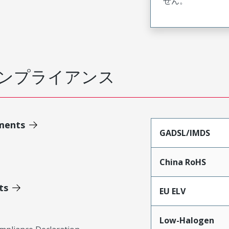
せん。
ンプライアンス
ments
GADSL/IMDS
China RoHS
ts
EU ELV
Low-Halogen