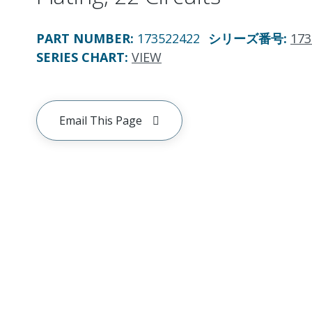
PART NUMBER
:
173522422
シリーズ番号
:
173
SERIES CHART
:
VIEW
Email This Page