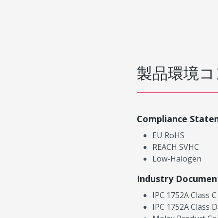
製品環境コ
Compliance State
EU RoHS
REACH SVHC
Low-Halogen
Industry Documen
IPC 1752A Class C
IPC 1752A Class D