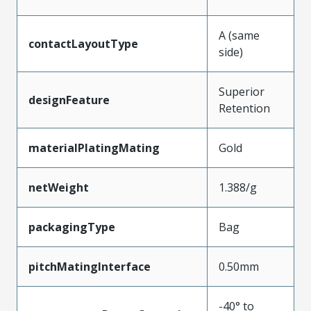
A (same
contactLayoutType
side)
Superior
designFeature
Retention
materialPlatingMating
Gold
netWeight
1.388/g
packagingType
Bag
pitchMatingInterface
0.50mm
-40° to