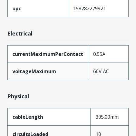
upc
198282279921
Electrical
currentMaximumPerContact
0.55A
voltageMaximum
60V AC
Physical
cableLength
305.00mm
circuitsLoaded
10