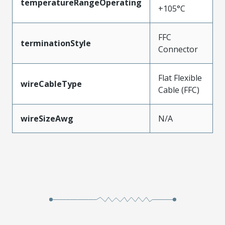
temperatureRangeOperating
+105°C
FFC
terminationStyle
Connector
Flat Flexible
wireCableType
Cable (FFC)
wireSizeAwg
N/A