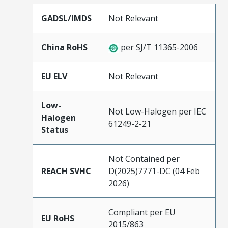
GADSL/IMDS
Not Relevant
China RoHS
per SJ/T 11365-2006
EU ELV
Not Relevant
Low-
Not Low-Halogen per IEC
Halogen
61249-2-21
Status
Not Contained per
REACH SVHC
D(2025)7771-DC (04 Feb
2026)
Compliant per EU
EU RoHS
2015/863