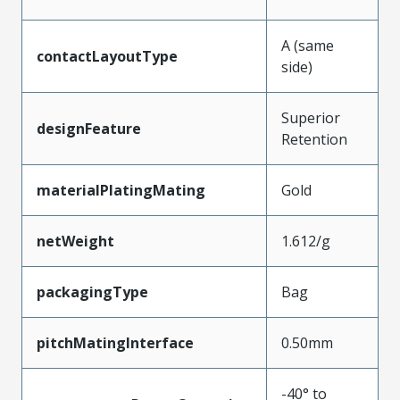
A (same
contactLayoutType
side)
Superior
designFeature
Retention
materialPlatingMating
Gold
netWeight
1.612/g
packagingType
Bag
pitchMatingInterface
0.50mm
-40° to