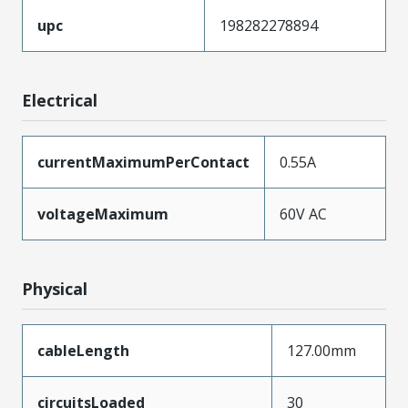
upc
198282278894
Electrical
currentMaximumPerContact
0.55A
voltageMaximum
60V AC
Physical
cableLength
127.00mm
circuitsLoaded
30