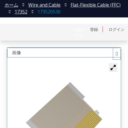
ホーム
Wire and Cable
Flat-Flexible Cable (FFC)
17352
173520530
English
登録
ログイン
中文
画像