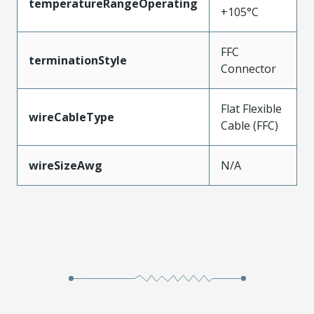
temperatureRangeOperating
+105°C
FFC
terminationStyle
Connector
Flat Flexible
wireCableType
Cable (FFC)
wireSizeAwg
N/A