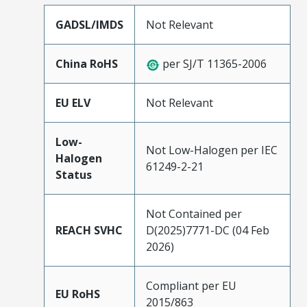
GADSL/IMDS
Not Relevant
China RoHS
per SJ/T 11365-2006
EU ELV
Not Relevant
Low-
Not Low-Halogen per IEC
Halogen
61249-2-21
Status
Not Contained per
REACH SVHC
D(2025)7771-DC (04 Feb
2026)
Compliant per EU
EU RoHS
2015/863