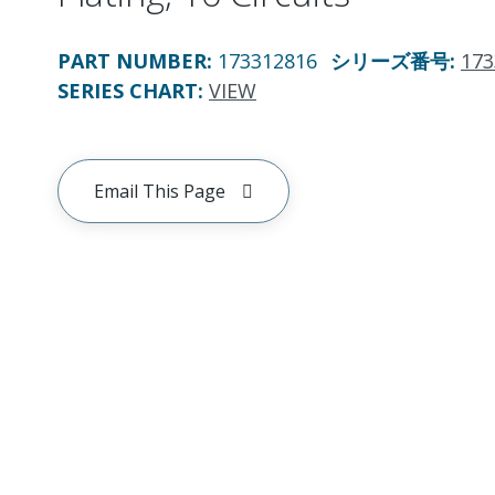
PART NUMBER
:
173312816
シリーズ番号
:
173
SERIES CHART
:
VIEW
Email This Page