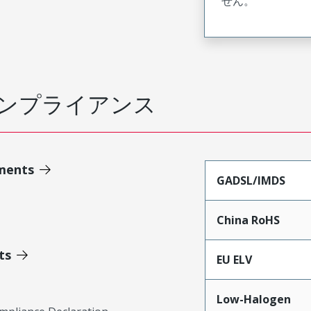
せん。
ンプライアンス
ments
GADSL/IMDS
China RoHS
ts
EU ELV
Low-Halogen