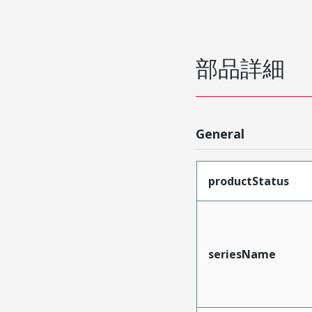
部品詳細
General
productStatus
seriesName