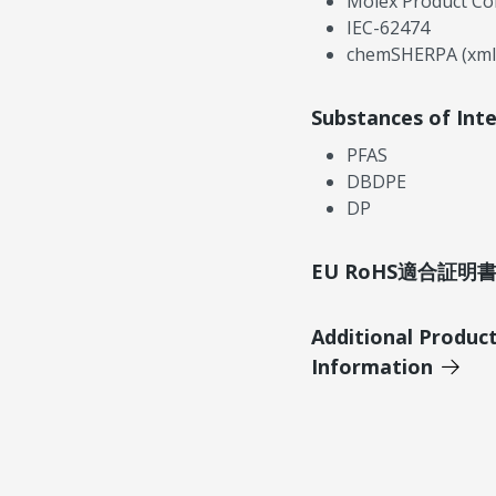
Molex Product Co
IEC-62474
chemSHERPA (xml
Substances of Int
PFAS
DBDPE
DP
EU RoHS適合証
Additional Produc
Information