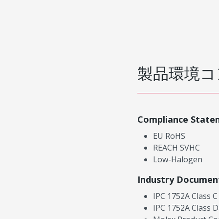
製品環境コ
Compliance State
EU RoHS
REACH SVHC
Low-Halogen
Industry Documen
IPC 1752A Class C
IPC 1752A Class D