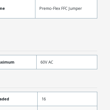
me
Premo-Flex FFC Jumper
aximum
60V AC
oaded
16