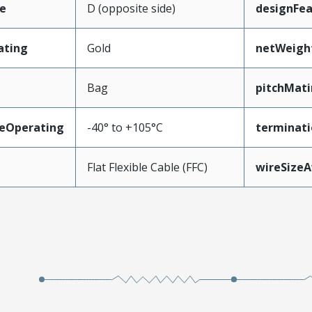
e
D (opposite side)
designFea
ating
Gold
netWeigh
Bag
pitchMati
eOperating
-40° to +105°C
terminati
Flat Flexible Cable (FFC)
wireSize