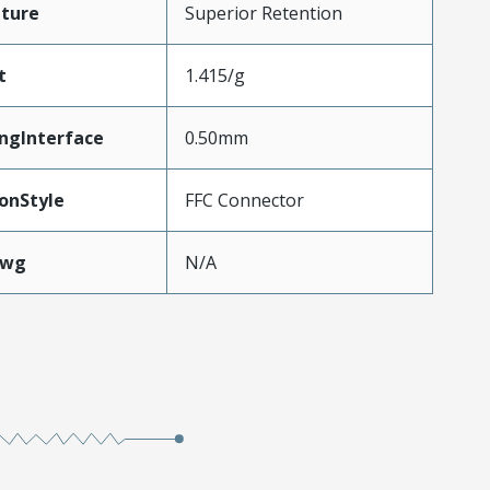
ture
Superior Retention
t
1.415/g
ngInterface
0.50mm
onStyle
FFC Connector
Awg
N/A