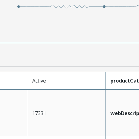
Active
productCa
17331
webDescrip