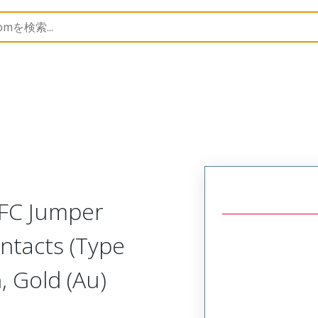
17331
173312816
FFC Jumper
ntacts (Type
 Gold (Au)