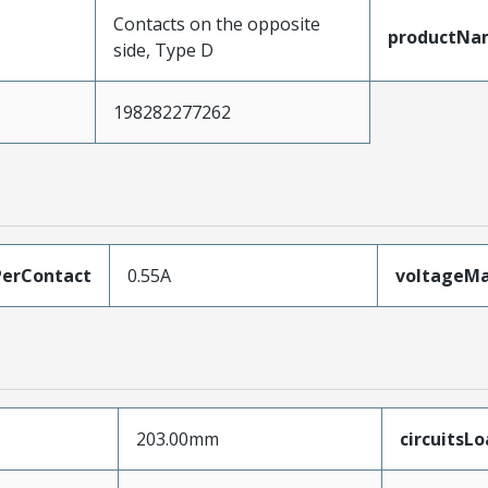
Contacts on the opposite
productNa
side, Type D
198282277262
erContact
0.55A
voltageM
203.00mm
circuitsL