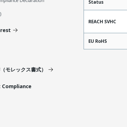
mpliance Declaration
Status
)
REACH SVHC
erest
EU RoHS
明書（モレックス書式）
t Compliance