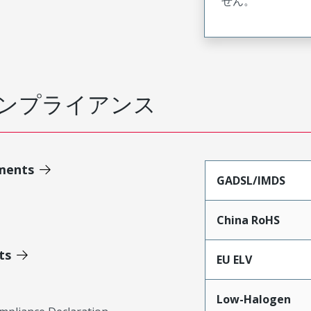
せん。
ンプライアンス
ments
GADSL/IMDS
China RoHS
ts
EU ELV
Low-Halogen