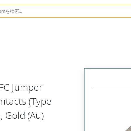
17331
173312508
FFC Jumper
ntacts (Type
 Gold (Au)