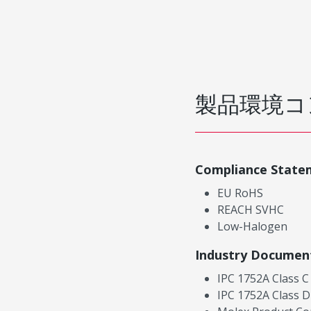
製品環境コ
Compliance State
EU RoHS
REACH SVHC
Low-Halogen
Industry Documen
IPC 1752A Class C
IPC 1752A Class D