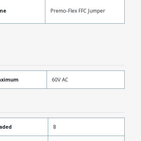
me
Premo-Flex FFC Jumper
aximum
60V AC
oaded
8