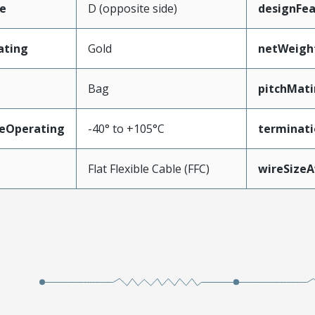
e
D (opposite side)
designFea
ating
Gold
netWeigh
Bag
pitchMati
eOperating
-40° to +105°C
terminati
Flat Flexible Cable (FFC)
wireSize