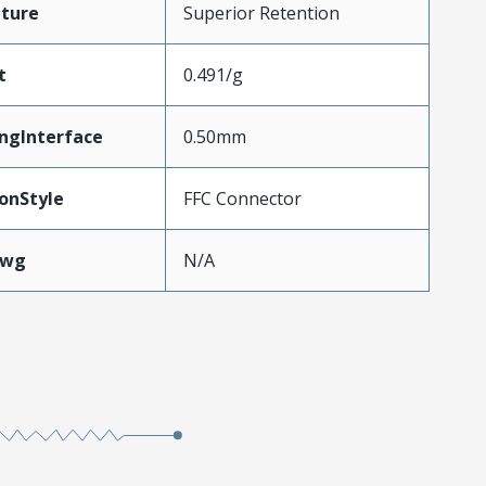
ture
Superior Retention
t
0.491/g
ngInterface
0.50mm
onStyle
FFC Connector
Awg
N/A