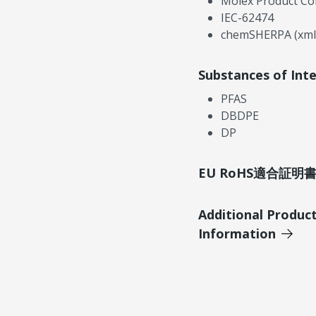
Molex Product Co
IEC-62474
chemSHERPA (xml
Substances of Int
PFAS
DBDPE
DP
EU RoHS適合証
Additional Produc
Information