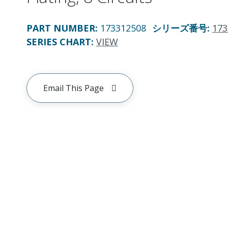
PART NUMBER
:
173312508
シリーズ番号
:
173
SERIES CHART
:
VIEW
Email This Page