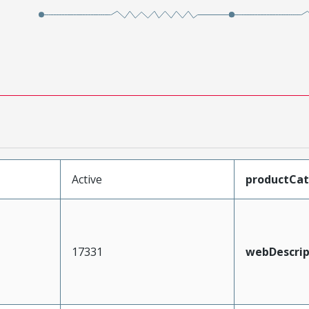
Active
productCa
17331
webDescrip