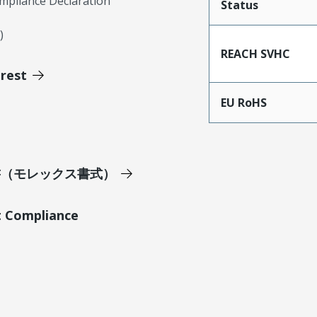
mpliance Declaration
Status
)
REACH SVHC
erest
EU RoHS
明書（モレックス書式）
t Compliance