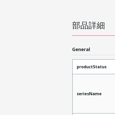
部品詳細
General
productStatus
seriesName