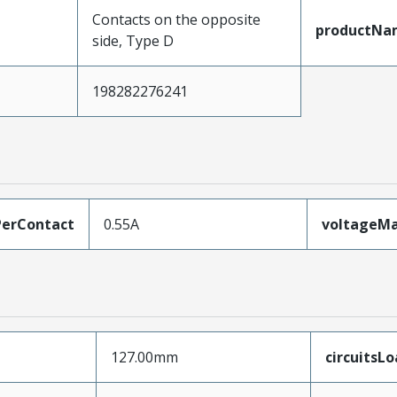
Contacts on the opposite
productNa
side, Type D
198282276241
erContact
0.55A
voltageM
127.00mm
circuitsL