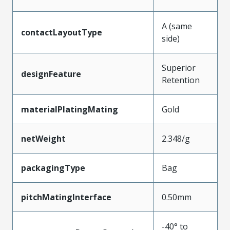
A (same
contactLayoutType
side)
Superior
designFeature
Retention
materialPlatingMating
Gold
netWeight
2.348/g
packagingType
Bag
pitchMatingInterface
0.50mm
-40° to