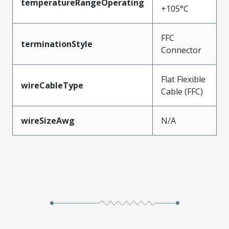
temperatureRangeOperating
+105°C
FFC
terminationStyle
Connector
Flat Flexible
wireCableType
Cable (FFC)
wireSizeAwg
N/A