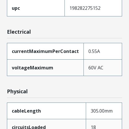
upc
198282275152
Electrical
currentMaximumPerContact
0.55A
voltageMaximum
60V AC
Physical
cableLength
305.00mm
circuitsLoaded
18