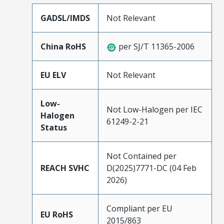
GADSL/IMDS
Not Relevant
China RoHS
per SJ/T 11365-2006
EU ELV
Not Relevant
Low-
Not Low-Halogen per IEC
Halogen
61249-2-21
Status
Not Contained per
REACH SVHC
D(2025)7771-DC (04 Feb
2026)
Compliant per EU
EU RoHS
2015/863