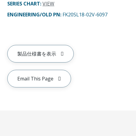
SERIES CHART
:
VIEW
ENGINEERING/OLD PN:
FK20SL18-02V-6097
製品仕様書を表示
Email This Page