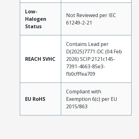
Low-
Not Reviewed per IEC
Halogen
61249-2-21
Status
Contains Lead per
D(2025)7771-DC (04 Feb
REACH SVHC
2026) SCIP:2121c145-
7391-4663-85e3-
fb0cfffea709
Compliant with
EU RoHS
Exemption 6(c) per EU
2015/863