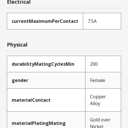
Electrical
currentMaximumPerContact
7.5A
Physical
durabilityMatingCyclesMin
200
gender
Female
Copper
materialContact
Alloy
Gold over
materialPlatingMating
Nickel