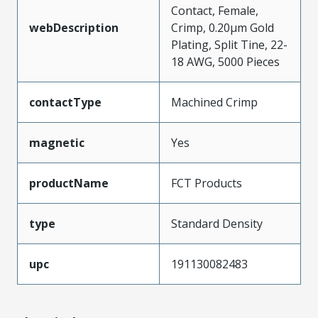
Contact, Female,
webDescription
Crimp, 0.20µm Gold
Plating, Split Tine, 22-
18 AWG, 5000 Pieces
contactType
Machined Crimp
magnetic
Yes
productName
FCT Products
type
Standard Density
upc
191130082483