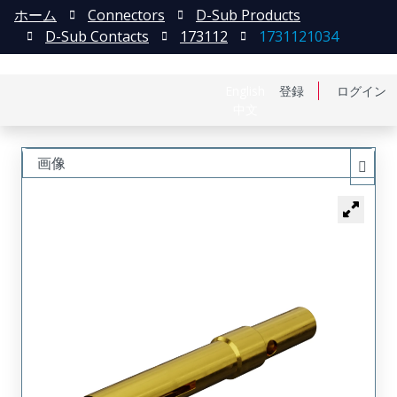
ホーム
Connectors
D-Sub Products
D-Sub Contacts
173112
1731121034
English
登録
ログイン
中文
画像