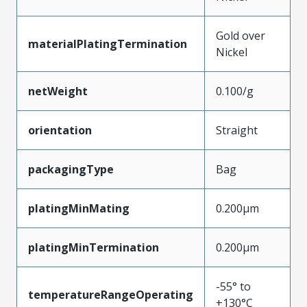
Gold over
materialPlatingTermination
Nickel
netWeight
0.100/g
orientation
Straight
packagingType
Bag
platingMinMating
0.200µm
platingMinTermination
0.200µm
-55° to
temperatureRangeOperating
+130°C