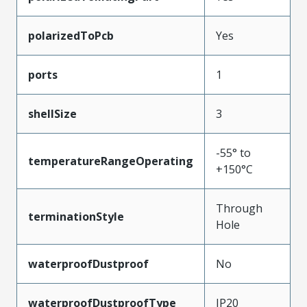
polarizedToPcb
Yes
ports
1
shellSize
3
-55° to
temperatureRangeOperating
+150°C
Through
terminationStyle
Hole
waterproofDustproof
No
waterproofDustproofType
IP20