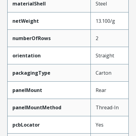
materialShell
Steel
netWeight
13.100/g
numberOfRows
2
orientation
Straight
packagingType
Carton
panelMount
Rear
panelMountMethod
Thread-In
pcbLocator
Yes