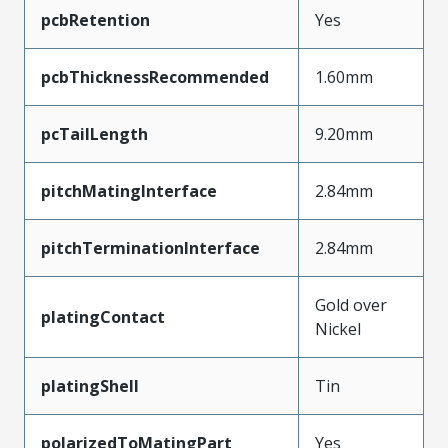
pcbRetention
Yes
pcbThicknessRecommended
1.60mm
pcTailLength
9.20mm
pitchMatingInterface
2.84mm
pitchTerminationInterface
2.84mm
Gold over
platingContact
Nickel
platingShell
Tin
polarizedToMatingPart
Yes