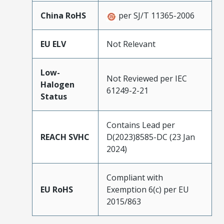
China RoHS
per SJ/T 11365-2006
EU ELV
Not Relevant
Low-
Not Reviewed per IEC
Halogen
61249-2-21
Status
Contains Lead per
REACH SVHC
D(2023)8585-DC (23 Jan
2024)
Compliant with
EU RoHS
Exemption 6(c) per EU
2015/863