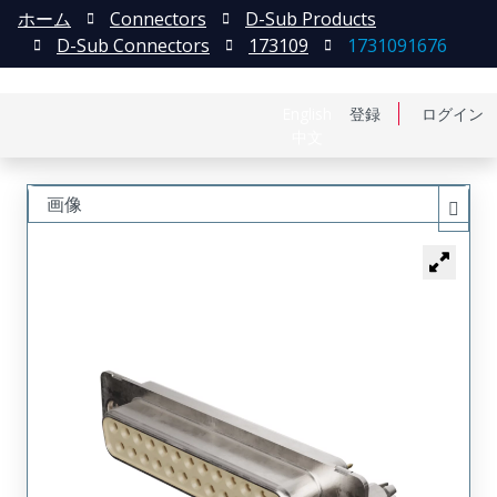
ホーム
Connectors
D-Sub Products
D-Sub Connectors
173109
1731091676
English
登録
ログイン
中文
画像