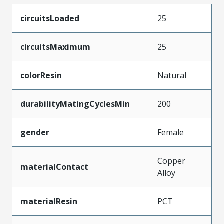
circuitsLoaded
25
circuitsMaximum
25
colorResin
Natural
durabilityMatingCyclesMin
200
gender
Female
Copper
materialContact
Alloy
materialResin
PCT