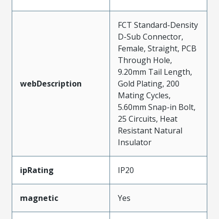
FCT Standard-Density
D-Sub Connector,
Female, Straight, PCB
Through Hole,
9.20mm Tail Length,
webDescription
Gold Plating, 200
Mating Cycles,
5.60mm Snap-in Bolt,
25 Circuits, Heat
Resistant Natural
Insulator
ipRating
IP20
magnetic
Yes