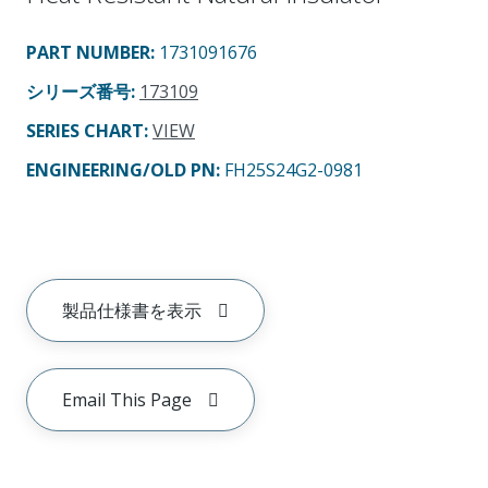
PART NUMBER
:
1731091676
シリーズ番号
:
173109
SERIES CHART
:
VIEW
ENGINEERING/OLD PN:
FH25S24G2-0981
製品仕様書を表示
Email This Page