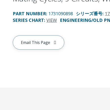
PART NUMBER
:
1731090898
シリーズ番号
:
17
SERIES CHART
:
VIEW
ENGINEERING/OLD P
Email This Page