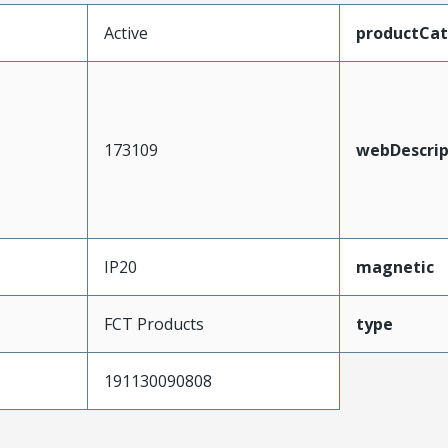
Active
productCa
173109
webDescrip
IP20
magnetic
FCT Products
type
191130090808