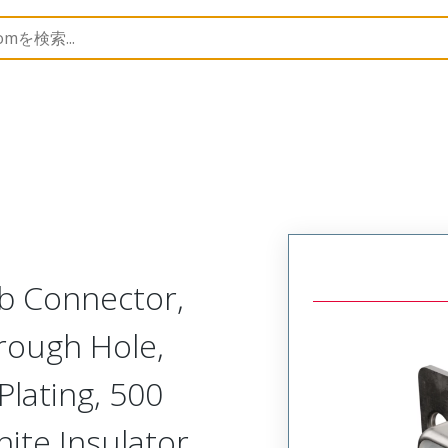
nnectors
173109
1731090898
b Connector,
rough Hole,
Plating, 500
hite Insulator