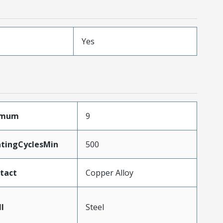
Yes
ximum
9
atingCyclesMin
500
tact
Copper Alloy
l
Steel