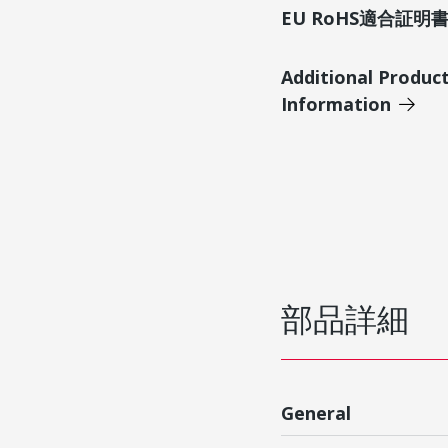
EU RoHS適合証
Additional Produc
Information
部品詳細
General