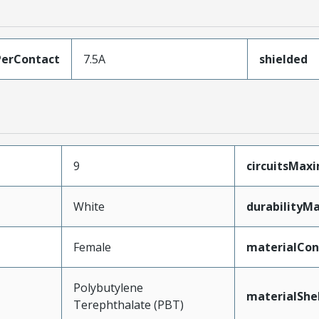
erContact
7.5A
shielded
9
circuitsMa
White
durabilityM
Female
materialCon
Polybutylene
materialShel
Terephthalate (PBT)