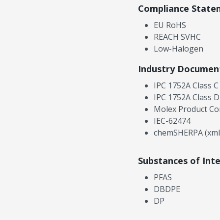
Compliance State
EU RoHS
REACH SVHC
Low-Halogen
Industry Documen
IPC 1752A Class C
IPC 1752A Class D
Molex Product Co
IEC-62474
chemSHERPA (xml
Substances of Int
PFAS
DBDPE
DP