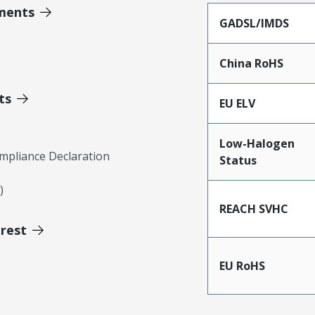
ments
GADSL/IMDS
China RoHS
ts
EU ELV
Low-Halogen
mpliance Declaration
Status
)
REACH SVHC
erest
EU RoHS