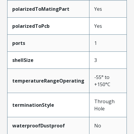
polarizedToMatingPart
Yes
polarizedToPcb
Yes
ports
1
shellSize
3
-55° to
temperatureRangeOperating
+150°C
Through
terminationStyle
Hole
waterproofDustproof
No