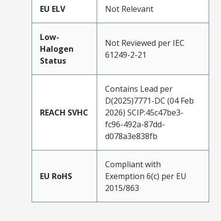
EU ELV
Not Relevant
Low-
Not Reviewed per IEC
Halogen
61249-2-21
Status
Contains Lead per
D(2025)7771-DC (04 Feb
REACH SVHC
2026) SCIP:45c47be3-
fc96-492a-87dd-
d078a3e838fb
Compliant with
EU RoHS
Exemption 6(c) per EU
2015/863