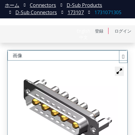
ホーム
Connectors
D-Sub Products
D-Sub Connectors
173107
1731071305
English
登録
ログイン
中文
画像