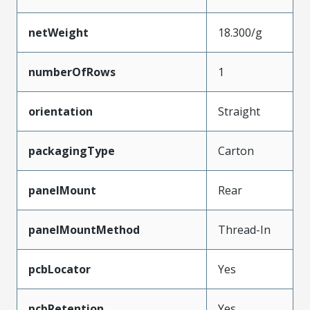
netWeight
18.300/g
numberOfRows
1
orientation
Straight
packagingType
Carton
panelMount
Rear
panelMountMethod
Thread-In
pcbLocator
Yes
pcbRetention
Yes