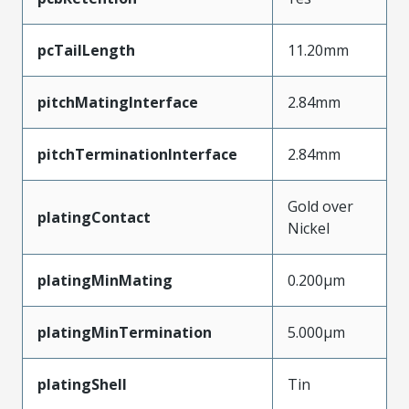
pcTailLength
11.20mm
pitchMatingInterface
2.84mm
pitchTerminationInterface
2.84mm
Gold over
platingContact
Nickel
platingMinMating
0.200µm
platingMinTermination
5.000µm
platingShell
Tin