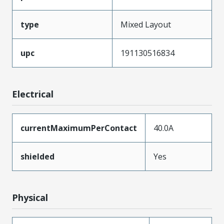
type
Mixed Layout
upc
191130516834
Electrical
currentMaximumPerContact
40.0A
shielded
Yes
Physical