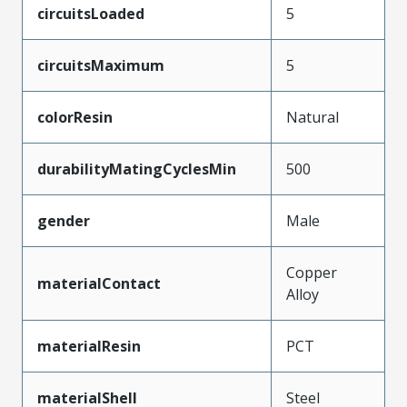
circuitsLoaded
5
circuitsMaximum
5
colorResin
Natural
durabilityMatingCyclesMin
500
gender
Male
Copper
materialContact
Alloy
materialResin
PCT
materialShell
Steel