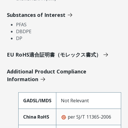
Substances of Interest
PFAS
DBDPE
DP
EU RoHS適合証明書（モレックス書式）
Additional Product Compliance
Information
GADSL/IMDS
Not Relevant
China RoHS
per SJ/T 11365-2006