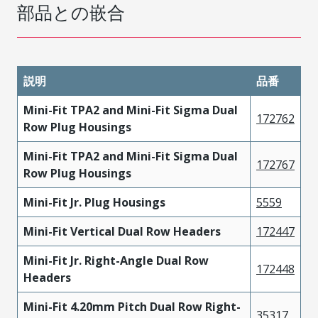
部品との嵌合
説明
品番
Mini-Fit TPA2 and Mini-Fit Sigma Dual
172762
Row Plug Housings
Mini-Fit TPA2 and Mini-Fit Sigma Dual
172767
Row Plug Housings
Mini-Fit Jr. Plug Housings
5559
Mini-Fit Vertical Dual Row Headers
172447
Mini-Fit Jr. Right-Angle Dual Row
172448
Headers
Mini-Fit 4.20mm Pitch Dual Row Right-
35317