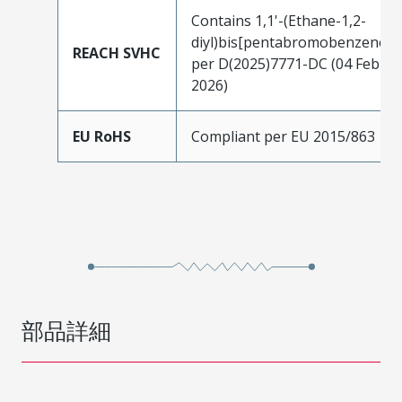
Contains 1,1'-(Ethane-1,2-
diyl)bis[pentabromobenzene]
REACH SVHC
per D(2025)7771-DC (04 Feb
2026)
EU RoHS
Compliant per EU 2015/863
部品詳細