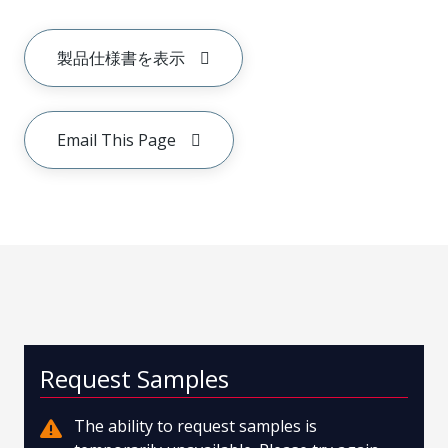
製品仕様書を表示
Email This Page
Request Samples
The ability to request samples is