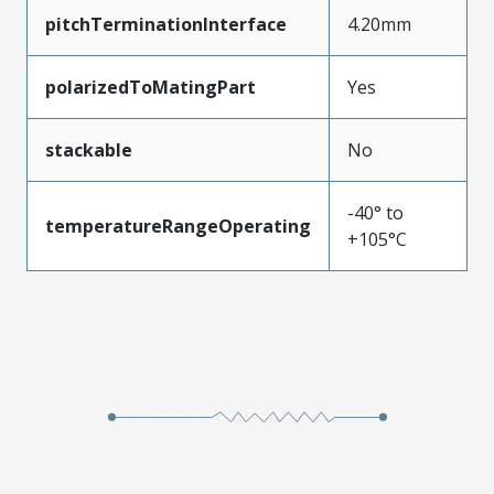
pitchTerminationInterface
4.20mm
polarizedToMatingPart
Yes
stackable
No
-40° to
temperatureRangeOperating
+105°C