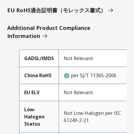
EU RoHS適合証明書（モレックス書式）
Additional Product Compliance
Information
GADSL/IMDS
Not Relevant
China RoHS
per SJ/T 11365-2006
EU ELV
Not Relevant
Low-
Not Low-Halogen per IEC
Halogen
61249-2-21
Status