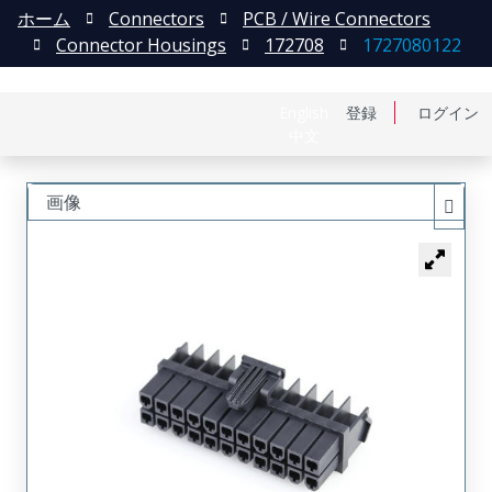
ホーム
Connectors
PCB / Wire Connectors
Connector Housings
172708
1727080122
English
登録
ログイン
中文
画像