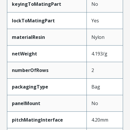
keyingToMatingPart
No
lockToMatingPart
Yes
materialResin
Nylon
netWeight
4.193/g
numberOfRows
2
packagingType
Bag
panelMount
No
pitchMatingInterface
4.20mm