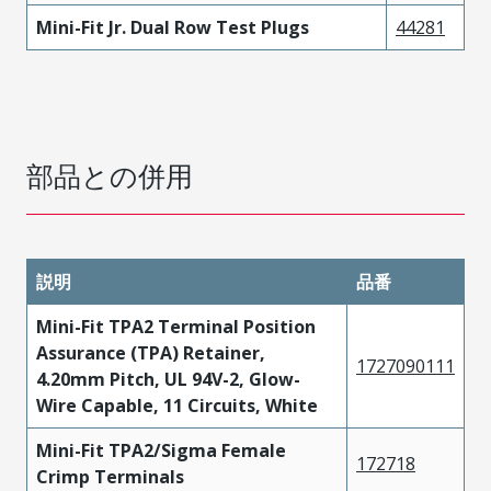
Mini-Fit Jr. Dual Row Test Plugs
44281
部品との併用
説明
品番
Mini-Fit TPA2 Terminal Position
Assurance (TPA) Retainer,
1727090111
4.20mm Pitch, UL 94V-2, Glow-
Wire Capable, 11 Circuits, White
Mini-Fit TPA2/Sigma Female
172718
Crimp Terminals