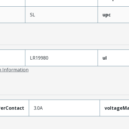
SL
upc
LR19980
ul
on Information
erContact
3.0A
voltageM