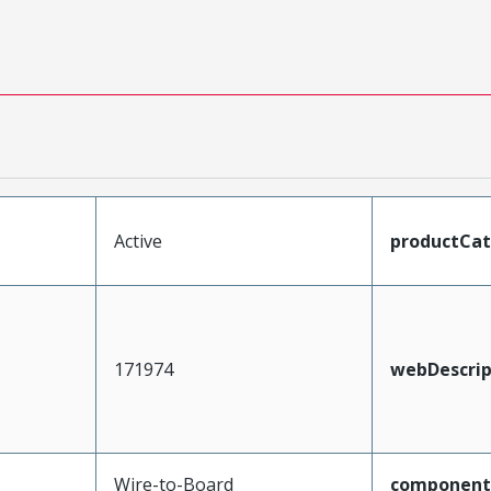
Active
productCa
171974
webDescrip
Wire-to-Board
component