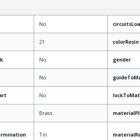
No
circuitsLo
21
colorResin
ak
No
gender
No
guideToMa
art
No
lockToMat
Brass
materialP
ermination
Tin
materialR