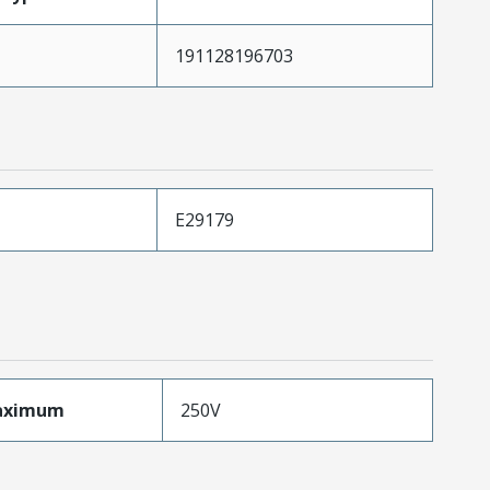
191128196703
E29179
aximum
250V