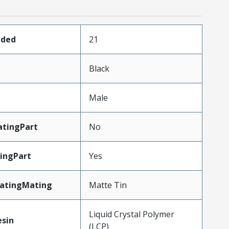
aded
21
Black
Male
tingPart
No
ingPart
Yes
latingMating
Matte Tin
Liquid Crystal Polymer
esin
(LCP)