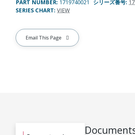
PART NUMBER
:
1719740021
シリーズ番号
:
17
SERIES CHART
:
VIEW
Email This Page
Documents