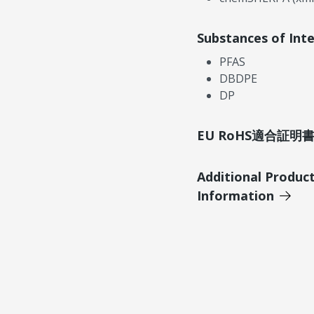
Substances of Int
PFAS
DBDPE
DP
EU RoHS適合証
Additional Produc
Information