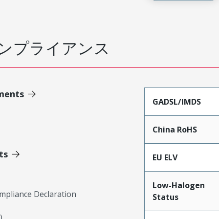
ンプライアンス
ments
GADSL/IMDS
China RoHS
ts
EU ELV
Low-Halogen
mpliance Declaration
Status
)