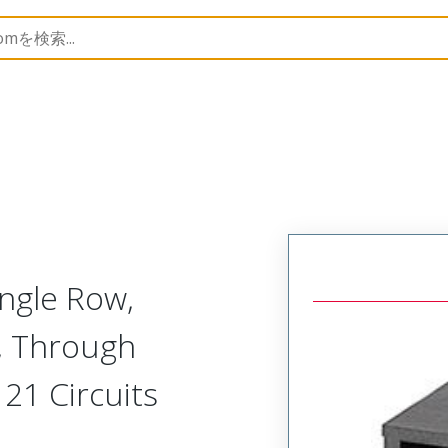
B Headers and Receptacles
171974
1719740021
ngle Row,
, Through
 21 Circuits