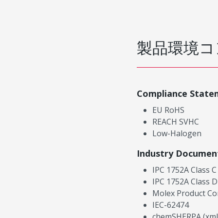
製品環境コ
Compliance State
EU RoHS
REACH SVHC
Low-Halogen
Industry Documen
IPC 1752A Class C
IPC 1752A Class D
Molex Product Co
IEC-62474
chemSHERPA (xml