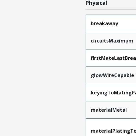
Physical
breakaway
circuitsMaximum
firstMateLastBre
glowWireCapable
keyingToMatingP
materialMetal
materialPlatingT