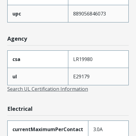
upc
889056846073
Agency
csa
LR19980
ul
E29179
Search UL Certification Information
Electrical
currentMaximumPerContact
3.0A