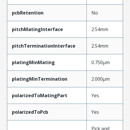
pcbRetention
No
pitchMatingInterface
2.54mm
pitchTerminationInterface
2.54mm
platingMinMating
0.750µm
platingMinTermination
2.000µm
polarizedToMatingPart
Yes
polarizedToPcb
Yes
Pick and