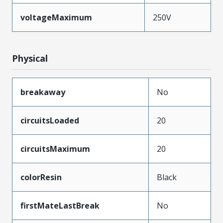
voltageMaximum
250V
Physical
breakaway
No
circuitsLoaded
20
circuitsMaximum
20
colorResin
Black
firstMateLastBreak
No