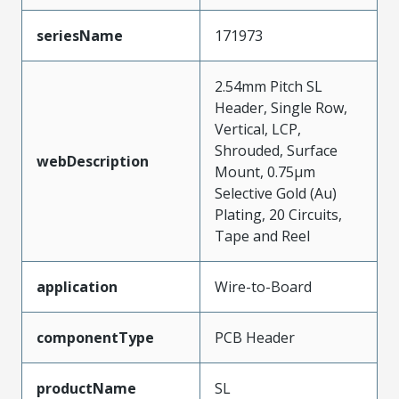
seriesName
171973
2.54mm Pitch SL
Header, Single Row,
Vertical, LCP,
Shrouded, Surface
webDescription
Mount, 0.75µm
Selective Gold (Au)
Plating, 20 Circuits,
Tape and Reel
application
Wire-to-Board
componentType
PCB Header
productName
SL