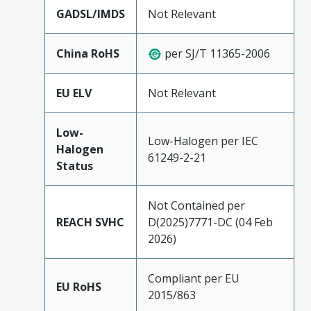
GADSL/IMDS
Not Relevant
China RoHS
per SJ/T 11365-2006
EU ELV
Not Relevant
Low-
Low-Halogen per IEC
Halogen
61249-2-21
Status
Not Contained per
REACH SVHC
D(2025)7771-DC (04 Feb
2026)
Compliant per EU
EU RoHS
2015/863