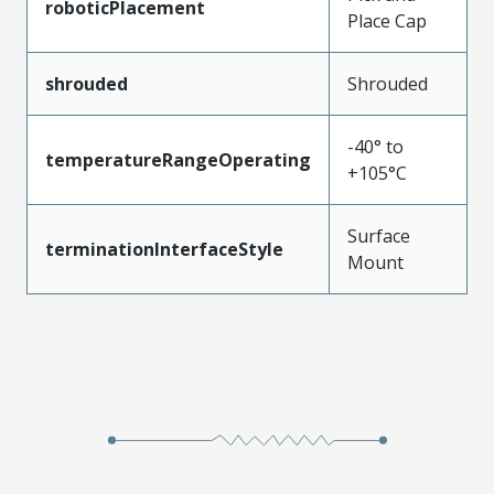
roboticPlacement
Place Cap
shrouded
Shrouded
-40° to
temperatureRangeOperating
+105°C
Surface
terminationInterfaceStyle
Mount