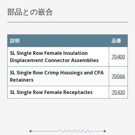
部品との嵌合
説明
品番
SL Single Row Female Insulation
70400
Displacement Connector Assemblies
SL Single Row Crimp Housings and CPA
70066
Retainers
SL Single Row Female Receptacles
70430