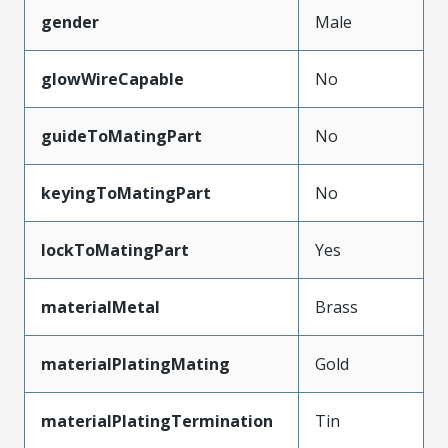
gender
Male
glowWireCapable
No
guideToMatingPart
No
keyingToMatingPart
No
lockToMatingPart
Yes
materialMetal
Brass
materialPlatingMating
Gold
materialPlatingTermination
Tin