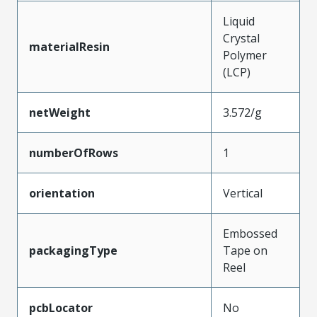
Liquid
Crystal
materialResin
Polymer
(LCP)
netWeight
3.572/g
numberOfRows
1
orientation
Vertical
Embossed
packagingType
Tape on
Reel
pcbLocator
No