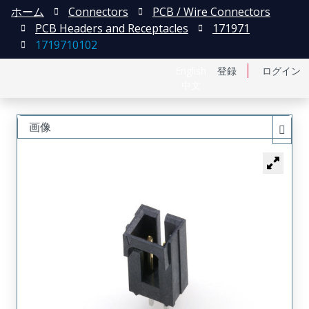
ホーム
Connectors
PCB / Wire Connectors
PCB Headers and Receptacles
171971
1719710102
English
登録
ログイン
中文
画像