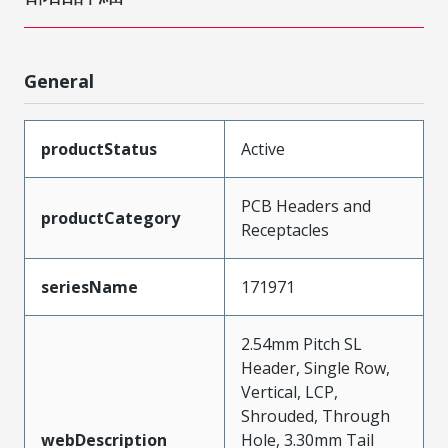
General
productStatus
Active
PCB Headers and
productCategory
Receptacles
seriesName
171971
2.54mm Pitch SL
Header, Single Row,
Vertical, LCP,
Shrouded, Through
webDescription
Hole, 3.30mm Tail