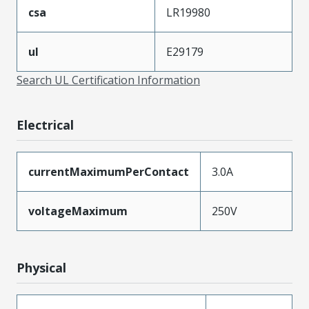
csa
LR19980
ul
E29179
Search UL Certification Information
Electrical
currentMaximumPerContact
3.0A
voltageMaximum
250V
Physical