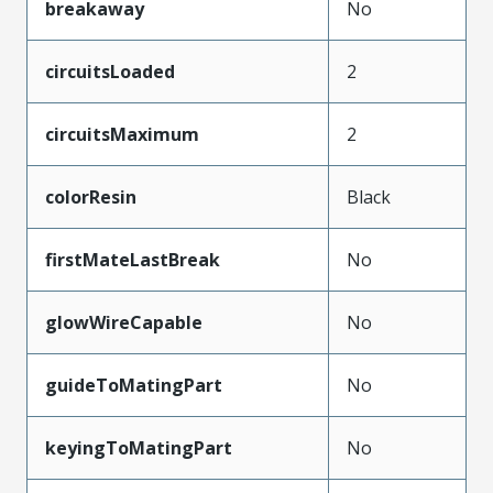
breakaway
No
circuitsLoaded
2
circuitsMaximum
2
colorResin
Black
firstMateLastBreak
No
glowWireCapable
No
guideToMatingPart
No
keyingToMatingPart
No