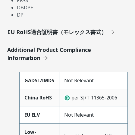
PFAS
DBDPE
DP
EU RoHS適合証明書（モレックス書式）
Additional Product Compliance
Information
GADSL/IMDS
Not Relevant
China RoHS
per SJ/T 11365-2006
EU ELV
Not Relevant
Low-