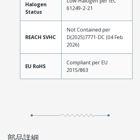
Low-Halogen per IEC
Halogen
61249-2-21
Status
Not Contained per
REACH SVHC
D(2025)7771-DC (04 Feb
2026)
Compliant per EU
EU RoHS
2015/863
部品詳細