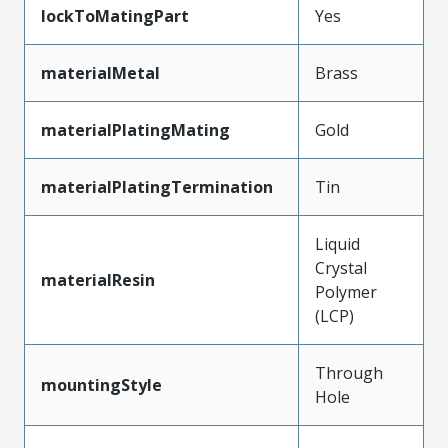
lockToMatingPart
Yes
materialMetal
Brass
materialPlatingMating
Gold
materialPlatingTermination
Tin
Liquid
Crystal
materialResin
Polymer
(LCP)
Through
mountingStyle
Hole