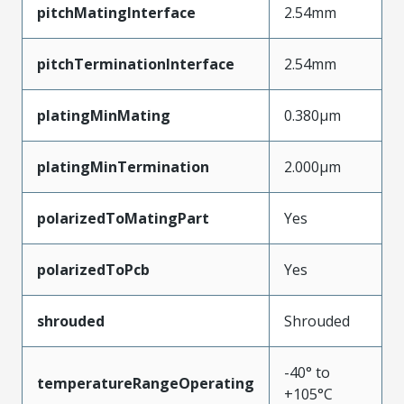
pitchMatingInterface
2.54mm
pitchTerminationInterface
2.54mm
platingMinMating
0.380µm
platingMinTermination
2.000µm
polarizedToMatingPart
Yes
polarizedToPcb
Yes
shrouded
Shrouded
-40° to
temperatureRangeOperating
+105°C