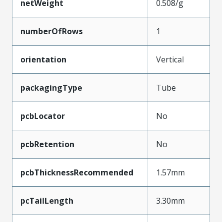
netWeight
0.508/g
numberOfRows
1
orientation
Vertical
packagingType
Tube
pcbLocator
No
pcbRetention
No
pcbThicknessRecommended
1.57mm
pcTailLength
3.30mm