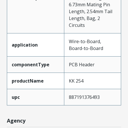
6.73mm Mating Pin
Length, 2.54mm Tail
Length, Bag, 2
Circuits
Wire-to-Board,
application
Board-to-Board
componentType
PCB Header
productName
KK 254
upc
887191376493
Agency