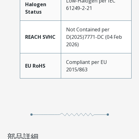
Low-Halogen per IEC
Halogen
61249-2-21
Status
Not Contained per
REACH SVHC
D(2025)7771-DC (04 Feb
2026)
Compliant per EU
EU RoHS
2015/863
部品詳細