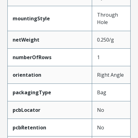
Through
mountingStyle
Hole
netWeight
0.250/g
numberOfRows
1
orientation
Right Angle
packagingType
Bag
pcbLocator
No
pcbRetention
No