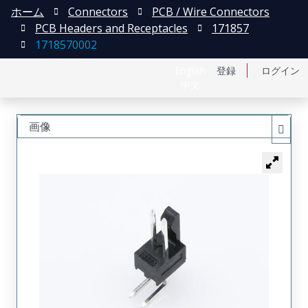
ホーム
Connectors
PCB / Wire Connectors
PCB Headers and Receptacles
171857
1718570002
English
登録
ログイン
中文
画像