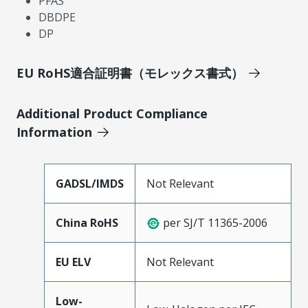
PFAS
DBDPE
DP
EU RoHS適合証明書（モレックス書式）
Additional Product Compliance
Information
GADSL/IMDS
Not Relevant
China RoHS
per SJ/T 11365-2006
EU ELV
Not Relevant
Low-