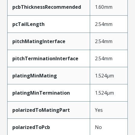
pcbThicknessRecommended
1.60mm
pcTailLength
2.54mm
pitchMatingInterface
2.54mm
pitchTerminationInterface
2.54mm
platingMinMating
1.524µm
platingMinTermination
1.524µm
polarizedToMatingPart
Yes
polarizedToPcb
No