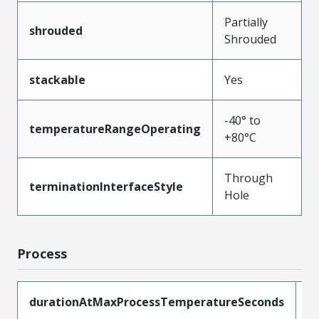
Partially
shrouded
Shrouded
stackable
Yes
-40° to
temperatureRangeOperating
+80°C
Through
terminationInterfaceStyle
Hole
Process
durationAtMaxProcessTemperatureSeconds
3