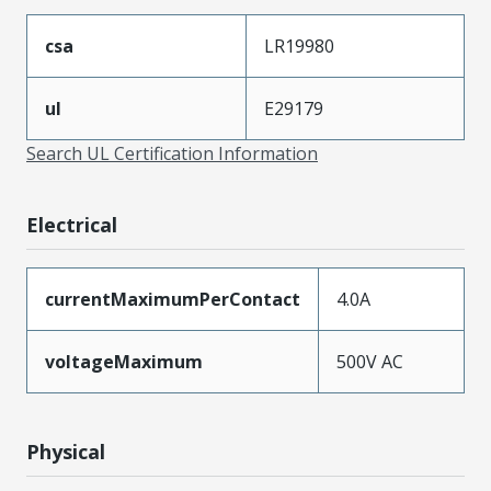
csa
LR19980
ul
E29179
Search UL Certification Information
Electrical
currentMaximumPerContact
4.0A
voltageMaximum
500V AC
Physical