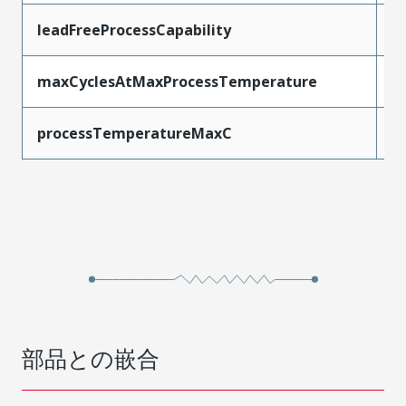
leadFreeProcessCapability
S
maxCyclesAtMaxProcessTemperature
3
processTemperatureMaxC
2
部品との嵌合