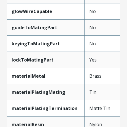
glowWireCapable
No
guideToMatingPart
No
keyingToMatingPart
No
lockToMatingPart
Yes
materialMetal
Brass
materialPlatingMating
Tin
materialPlatingTermination
Matte Tin
materialResin
Nylon