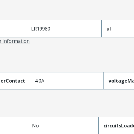
LR19980
ul
on Information
erContact
4.0A
voltageM
No
circuitsLoad