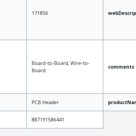
171856
webDescrip
Board-to-Board, Wire-to-
comments
Board
PCB Header
productNa
887191586441