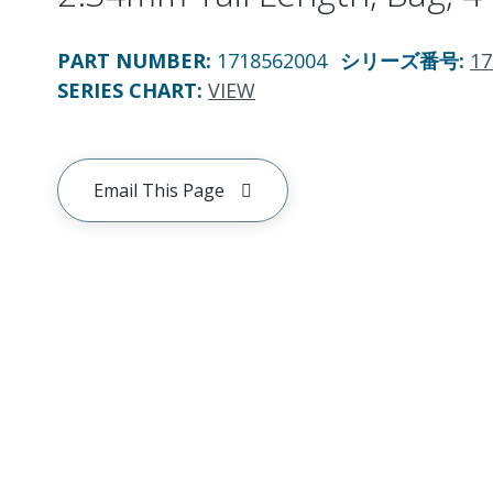
PART NUMBER
:
1718562004
シリーズ番号
:
17
SERIES CHART
:
VIEW
Email This Page