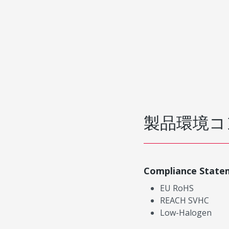
製品環境コ
Compliance State
EU RoHS
REACH SVHC
Low-Halogen