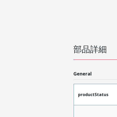
部品詳細
General
productStatus