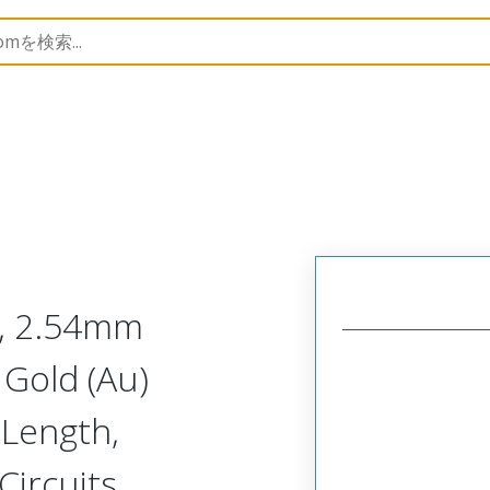
B Headers and Receptacles
171856
1718562004
r, 2.54mm
 Gold (Au)
 Length,
Circuits