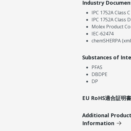
Industry Documen
IPC 1752A Class C
IPC 1752A Class D
Molex Product Co
IEC-62474
chemSHERPA (xml
Substances of Int
PFAS
DBDPE
DP
EU RoHS適合証
Additional Produc
Information