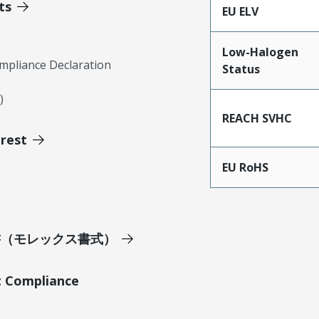
ts
EU ELV
Low-Halogen
mpliance Declaration
Status
)
REACH SVHC
erest
EU RoHS
明書（モレックス書式）
t Compliance