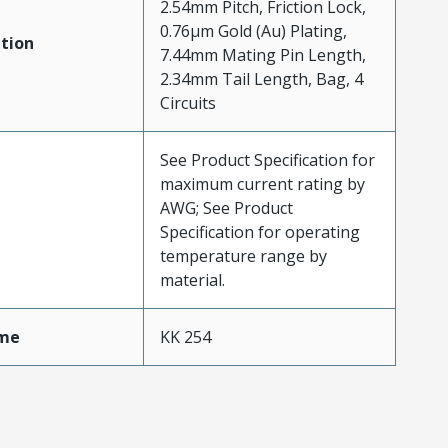
2.54mm Pitch, Friction Lock,
0.76µm Gold (Au) Plating,
tion
7.44mm Mating Pin Length,
2.34mm Tail Length, Bag, 4
Circuits
See Product Specification for
maximum current rating by
AWG; See Product
Specification for operating
temperature range by
material.
me
KK 254