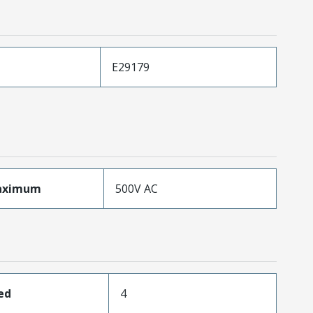
E29179
aximum
500V AC
ed
4