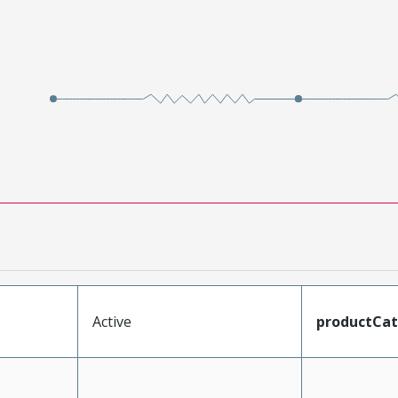
Active
productCa