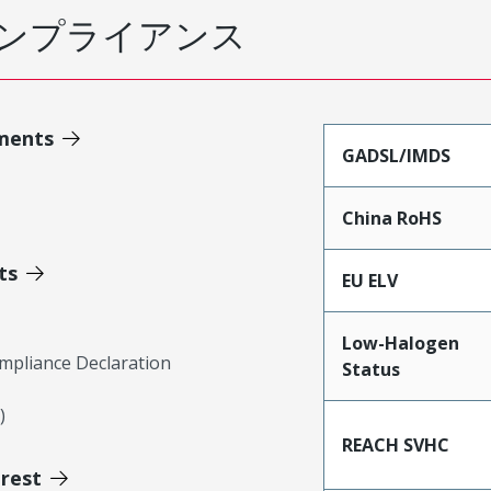
ンプライアンス
ments
GADSL/IMDS
China RoHS
ts
EU ELV
Low-Halogen
mpliance Declaration
Status
)
REACH SVHC
erest