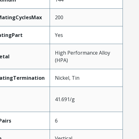
yMatingCyclesMax
200
tingPart
Yes
High Performance Alloy
etal
(HPA)
latingTermination
Nickel, Tin
41.691/g
airs
6
n
Vertical