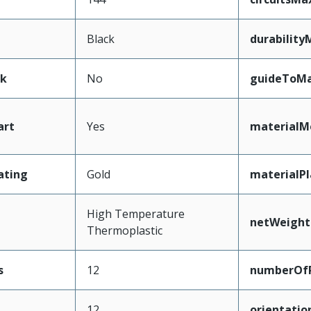
Black
durabilit
ak
No
guideToMa
art
Yes
materialM
ating
Gold
materialP
High Temperature
netWeight
Thermoplastic
s
12
numberOfP
12
orientatio