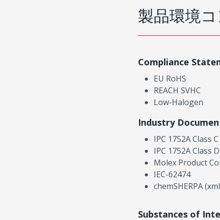
製品環境コ
Compliance State
EU RoHS
REACH SVHC
Low-Halogen
Industry Documen
IPC 1752A Class C
IPC 1752A Class D
Molex Product Co
IEC-62474
chemSHERPA (xml
Substances of Int