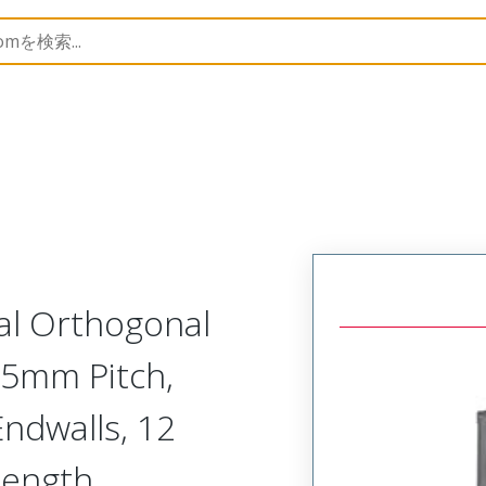
1495
1714953207
cal Orthogonal
35mm Pitch,
ndwalls, 12
Length