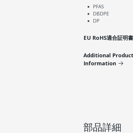
PFAS
DBDPE
DP
EU RoHS適合証
Additional Produc
Information
部品詳細