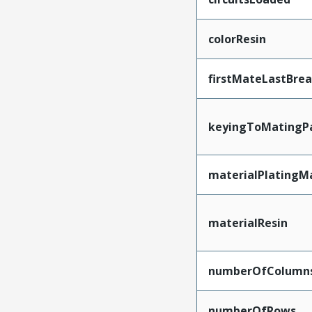
colorResin
firstMateLastBre
keyingToMatingP
materialPlatingM
materialResin
numberOfColumn
numberOfRows