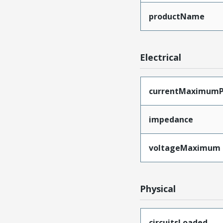
productName
Electrical
currentMaximumP
impedance
voltageMaximum
Physical
circuitsLoaded