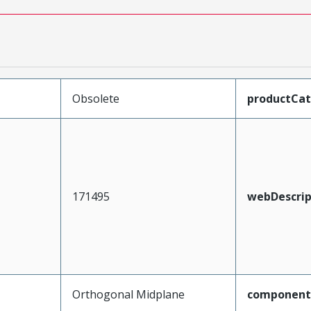
Obsolete
productCa
171495
webDescrip
Orthogonal Midplane
component