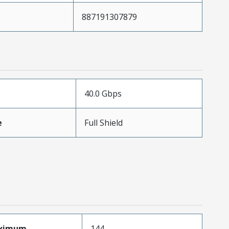
887191307879
40.0 Gbps
e
Full Shield
aximum
144