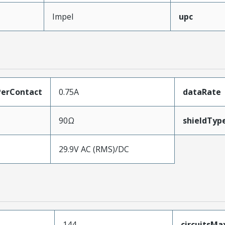
Impel
upc
erContact
0.75A
dataRate
90Ω
shieldTyp
29.9V AC (RMS)/DC
144
circuitsM