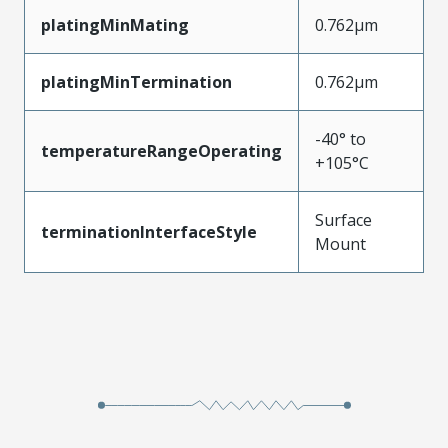
platingMinMating
0.762µm
platingMinTermination
0.762µm
-40° to
temperatureRangeOperating
+105°C
Surface
terminationInterfaceStyle
Mount