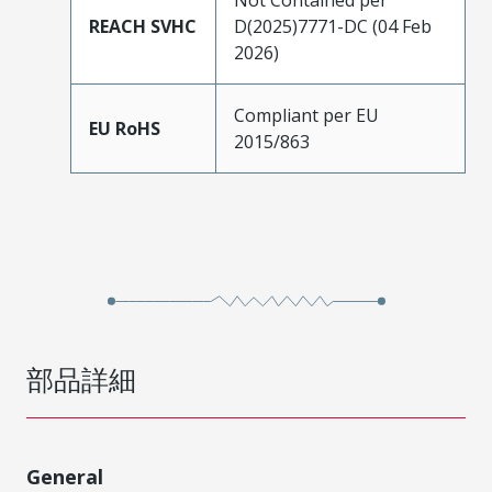
REACH SVHC
D(2025)7771-DC (04 Feb
2026)
Compliant per EU
EU RoHS
2015/863
部品詳細
General