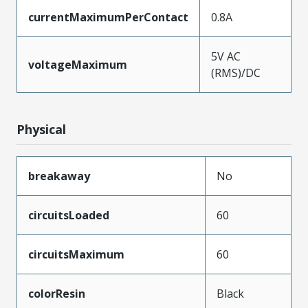
currentMaximumPerContact
0.8A
5V AC
voltageMaximum
(RMS)/DC
Physical
breakaway
No
circuitsLoaded
60
circuitsMaximum
60
colorResin
Black