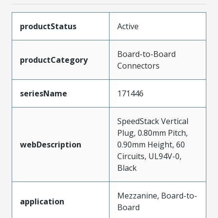
productStatus
Active
Board-to-Board
productCategory
Connectors
seriesName
171446
SpeedStack Vertical
Plug, 0.80mm Pitch,
webDescription
0.90mm Height, 60
Circuits, UL94V-0,
Black
Mezzanine, Board-to-
application
Board