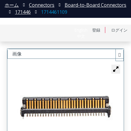
ホーム
Connectors
Board-to-Board Connectors
171446
1714461109
English
登録
ログイン
中文
画像