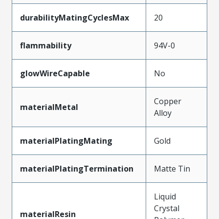
durabilityMatingCyclesMax
20
flammability
94V-0
glowWireCapable
No
Copper
materialMetal
Alloy
materialPlatingMating
Gold
materialPlatingTermination
Matte Tin
Liquid
Crystal
materialResin