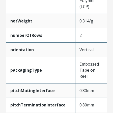
Polymer
(LCP)
netWeight
0.314/g
numberOfRows
2
orientation
Vertical
Embossed
packagingType
Tape on
Reel
pitchMatingInterface
0.80mm
pitchTerminationInterface
0.80mm