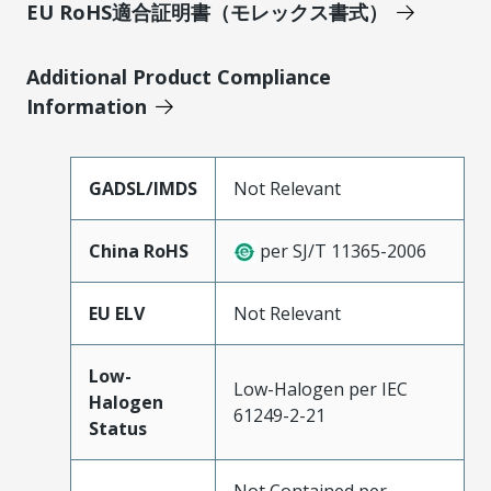
EU RoHS適合証明書（モレックス書式）
Additional Product Compliance
Information
GADSL/IMDS
Not Relevant
China RoHS
per SJ/T 11365-2006
EU ELV
Not Relevant
Low-
Low-Halogen per IEC
Halogen
61249-2-21
Status
Not Contained per