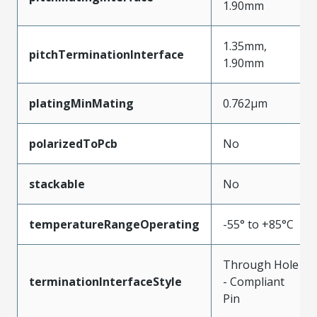
1.90mm
1.35mm,
pitchTerminationInterface
1.90mm
platingMinMating
0.762µm
polarizedToPcb
No
stackable
No
temperatureRangeOperating
-55° to +85°C
Through Hole
terminationInterfaceStyle
- Compliant
Pin