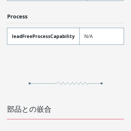
Process
leadFreeProcessCapability
N/A
部品との嵌合