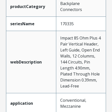
Backplane
productCategory
Connectors
seriesName
170335
Impact 85 Ohm Plus 4
Pair Vertical Header,
Left Guide, Open End
Walls, 12 Columns,
webDescription
144 Circuits, Pin
Length 4.90mm,
Plated Through Hole
Dimension 0.39mm,
Lead-Free
Conventional,
application
Mezzanine