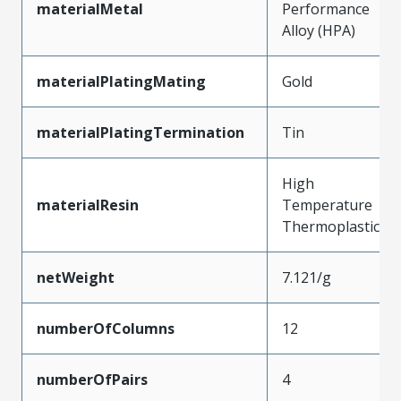
materialMetal
Performance
Alloy (HPA)
materialPlatingMating
Gold
materialPlatingTermination
Tin
High
materialResin
Temperature
Thermoplastic
netWeight
7.121/g
numberOfColumns
12
numberOfPairs
4