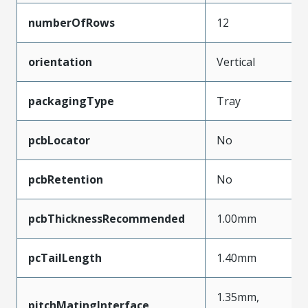
numberOfRows
12
orientation
Vertical
packagingType
Tray
pcbLocator
No
pcbRetention
No
pcbThicknessRecommended
1.00mm
pcTailLength
1.40mm
1.35mm,
pitchMatingInterface