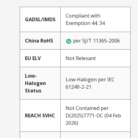
Compliant with
GADSL/IMDS
Exemption 44; 34
China RoHS
per SJ/T 11365-2006
EU ELV
Not Relevant
Low-
Low-Halogen per IEC
Halogen
61249-2-21
Status
Not Contained per
REACH SVHC
D(2025)7771-DC (04 Feb
2026)