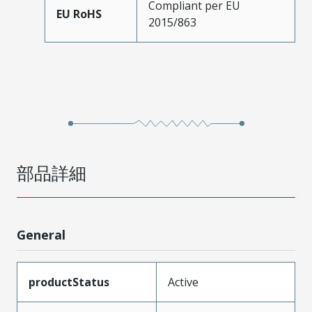
Compliant per EU
EU RoHS
2015/863
部品詳細
General
productStatus
Active