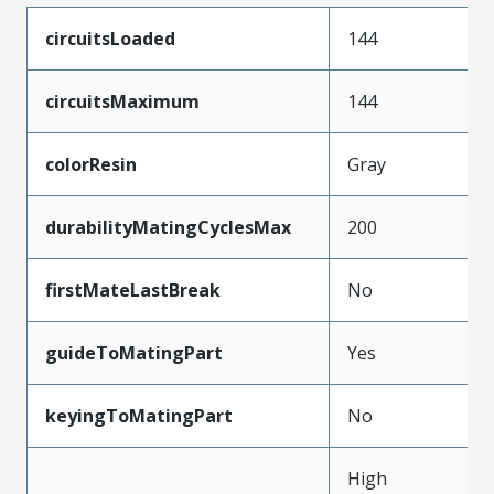
circuitsLoaded
144
circuitsMaximum
144
colorResin
Gray
durabilityMatingCyclesMax
200
firstMateLastBreak
No
guideToMatingPart
Yes
keyingToMatingPart
No
High