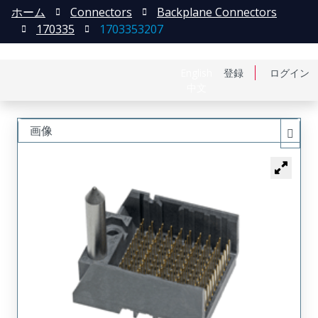
ホーム
Connectors
Backplane Connectors
170335
1703353207
English
登録
ログイン
中文
画像