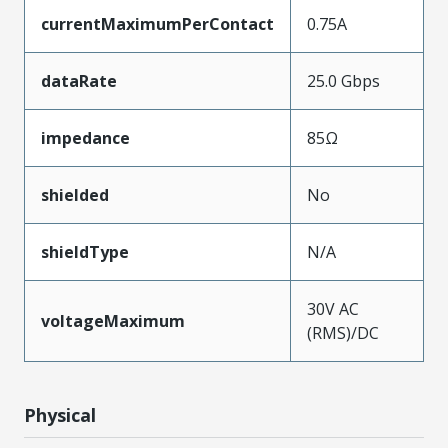
currentMaximumPerContact
0.75A
dataRate
25.0 Gbps
impedance
85Ω
shielded
No
shieldType
N/A
30V AC
voltageMaximum
(RMS)/DC
Physical