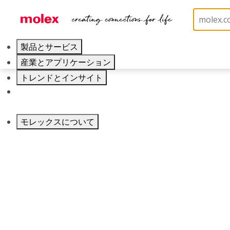
製品とサービス
産業とアプリケーション
品番
トレンドとインサイト
1601116006
キャリア
カテゴリ
Connector Housings
モレックスについて
Physical Specifications
Circuits Maximum
12.0
Color Resin
Black
Gender