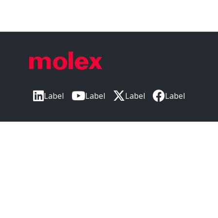
Add1 Display Name
GADSL/IMDS
Add1 Status
Compliant
China RoHS Display Name
China RoHS
Label
Label
Label
Label
China RoHS Status
Green Image per SJ/T 11365-2006
Label
Elv Display Name
EU ELV
本社
Elv Status
Compliant per 2000/53/EC
〒220-0012
Hflh Display Name
神奈川県横浜市西区みなとみらい3丁目3番3
Low-Halogen Status
号
横浜コネクトスクエア 18階
Hflh Status