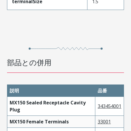
terminalSize
1.5
部品との併用
説明
品番
MX150 Sealed Receptacle Cavity
343454001
Plug
MX150 Female Terminals
33001