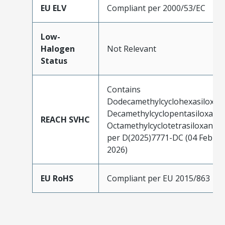
EU ELV
Compliant per 2000/53/EC
Low-
Halogen
Not Relevant
Status
Contains
Dodecamethylcyclohexasiloxan
Decamethylcyclopentasiloxane;
REACH SVHC
Octamethylcyclotetrasiloxane
per D(2025)7771-DC (04 Feb
2026)
EU RoHS
Compliant per EU 2015/863