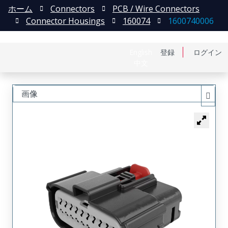
ホーム
Connectors
PCB / Wire Connectors
Connector Housings
160074
1600740006
English
登録
ログイン
中文
画像