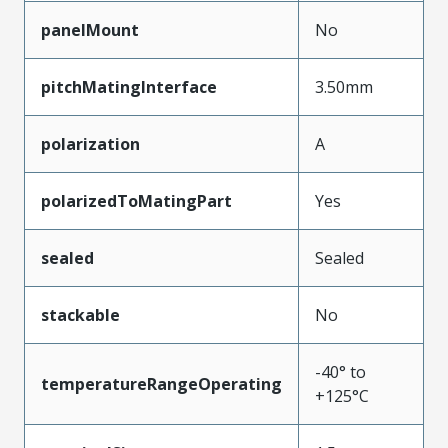
panelMount
No
pitchMatingInterface
3.50mm
polarization
A
polarizedToMatingPart
Yes
sealed
Sealed
stackable
No
-40° to
temperatureRangeOperating
+125°C