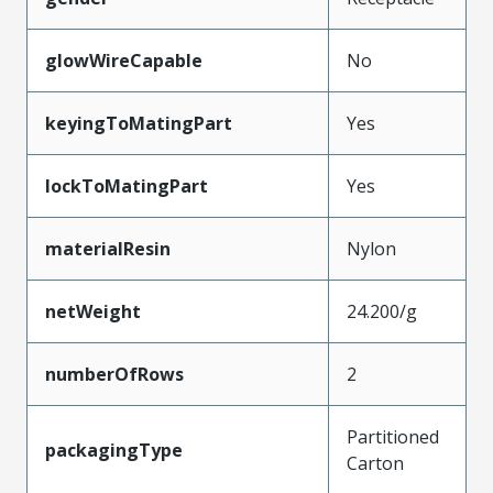
glowWireCapable
No
keyingToMatingPart
Yes
lockToMatingPart
Yes
materialResin
Nylon
netWeight
24.200/g
numberOfRows
2
Partitioned
packagingType
Carton