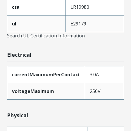
csa
LR19980
ul
E29179
Search UL Certification Information
Electrical
currentMaximumPerContact
3.0A
voltageMaximum
250V
Physical