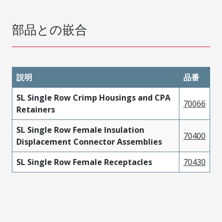
部品との嵌合
説明
品番
SL Single Row Crimp Housings and CPA
70066
Retainers
SL Single Row Female Insulation
70400
Displacement Connector Assemblies
SL Single Row Female Receptacles
70430