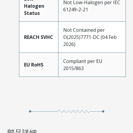
Not Low-Halogen per IEC
Halogen
61249-2-21
Status
Not Contained per
REACH SVHC
D(2025)7771-DC (04 Feb
2026)
Compliant per EU
EU RoHS
2015/863
部品詳細