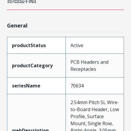
General
productStatus
Active
PCB Headers and
productCategory
Receptacles
seriesName
70634
2.54mm Pitch SL Wire-
to-Board Header, Low
Profile, Surface
Mount, Single Row,
webDescription
Right-Angle, 3.05mm