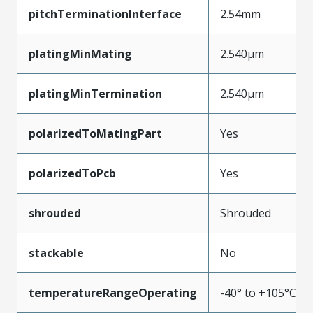
pitchTerminationInterface
2.54mm
platingMinMating
2.540µm
platingMinTermination
2.540µm
polarizedToMatingPart
Yes
polarizedToPcb
Yes
shrouded
Shrouded
stackable
No
temperatureRangeOperating
-40° to +105°C