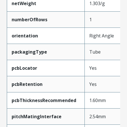
netWeight
1.303/g
numberOfRows
1
orientation
Right Angle
packagingType
Tube
pcbLocator
Yes
pcbRetention
Yes
pcbThicknessRecommended
1.60mm
pitchMatingInterface
2.54mm