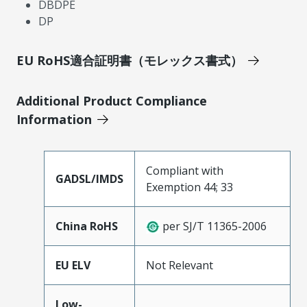
DBDPE
DP
EU RoHS適合証明書（モレックス書式）
Additional Product Compliance
Information
Compliant with
GADSL/IMDS
Exemption 44; 33
China RoHS
per SJ/T 11365-2006
EU ELV
Not Relevant
Low-