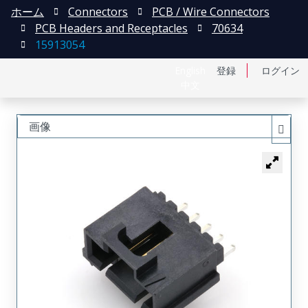
ホーム
Connectors
PCB / Wire Connectors
PCB Headers and Receptacles
70634
15913054
English
登録
ログイン
中文
画像