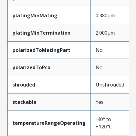
platingMinMating
0.380µm
platingMinTermination
2.000µm
polarizedToMatingPart
No
polarizedToPcb
No
shrouded
Unshrouded
stackable
Yes
-40° to
temperatureRangeOperating
+120°C