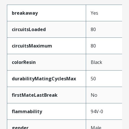
breakaway
Yes
circuitsLoaded
80
circuitsMaximum
80
colorResin
Black
durabilityMatingCyclesMax
50
firstMateLastBreak
No
flammability
94V-0
gender
Male