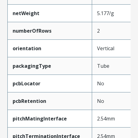
netWeight
5.177/g
numberOfRows
2
orientation
Vertical
packagingType
Tube
pcbLocator
No
pcbRetention
No
pitchMatingInterface
2.54mm
pitchTerminationInterface
2.54mm