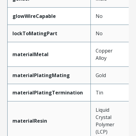
glowWireCapable
No
lockToMatingPart
No
Copper
materialMetal
Alloy
materialPlatingMating
Gold
materialPlatingTermination
Tin
Liquid
Crystal
materialResin
Polymer
(LCP)