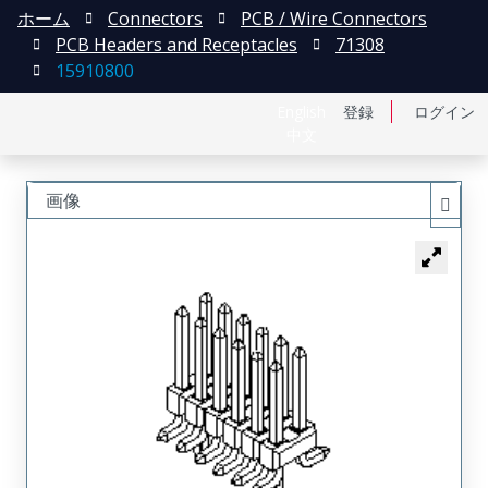
ホーム
Connectors
PCB / Wire Connectors
PCB Headers and Receptacles
71308
15910800
English
登録
ログイン
中文
画像