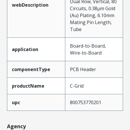
Dual Row, Vertical, 80
webDescription
Circuits, 0.38µm Gold
(Au) Plating, 6.10mm
Mating Pin Length,
Tube
Board-to-Board,
application
Wire-to-Board
componentType
PCB Header
productName
C-Grid
upc
800753770201
Agency