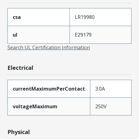
csa
LR19980
ul
E29179
Search UL Certification Information
Electrical
currentMaximumPerContact
3.0A
voltageMaximum
250V
Physical