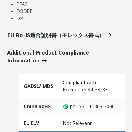
PFAS
DBDPE
DP
EU RoHS適合証明書（モレックス書式）
Additional Product Compliance
Information
Compliant with
GADSL/IMDS
Exemption 44; 34; 33
China RoHS
per SJ/T 11365-2006
EU ELV
Not Relevant