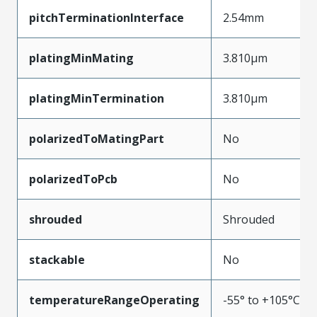
pitchTerminationInterface
2.54mm
platingMinMating
3.810µm
platingMinTermination
3.810µm
polarizedToMatingPart
No
polarizedToPcb
No
shrouded
Shrouded
stackable
No
temperatureRangeOperating
-55° to +105°C