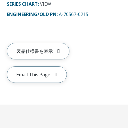
SERIES CHART
:
VIEW
ENGINEERING/OLD PN:
A-70567-0215
製品仕様書を表示
Email This Page