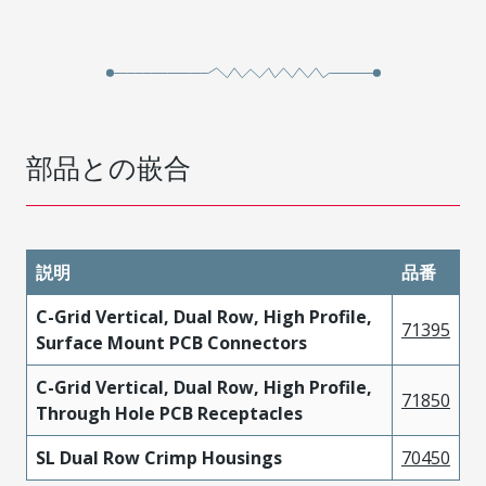
部品との嵌合
説明
品番
C-Grid Vertical, Dual Row, High Profile,
71395
Surface Mount PCB Connectors
C-Grid Vertical, Dual Row, High Profile,
71850
Through Hole PCB Receptacles
SL Dual Row Crimp Housings
70450