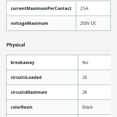
currentMaximumPerContact
2.5A
voltageMaximum
250V DC
Physical
breakaway
No
circuitsLoaded
26
circuitsMaximum
26
colorResin
Black