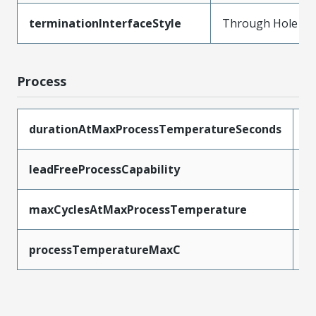
terminationInterfaceStyle
Through Hole
Process
durationAtMaxProcessTemperatureSeconds
5
leadFreeProcessCapability
S
maxCyclesAtMaxProcessTemperature
1
processTemperatureMaxC
2