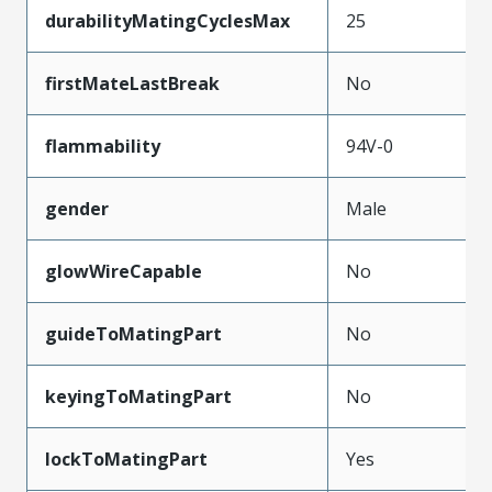
durabilityMatingCyclesMax
25
firstMateLastBreak
No
flammability
94V-0
gender
Male
glowWireCapable
No
guideToMatingPart
No
keyingToMatingPart
No
lockToMatingPart
Yes