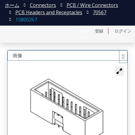
ホーム
Connectors
PCB / Wire Connectors
PCB Headers and Receptacles
70567
15800267
English
登録
ログイン
中文
画像