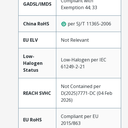
Compliant with
GADSL/IMDS
Exemption 44; 33
China RoHS
per SJ/T 11365-2006
EU ELV
Not Relevant
Low-
Low-Halogen per IEC
Halogen
61249-2-21
Status
Not Contained per
REACH SVHC
D(2025)7771-DC (04 Feb
2026)
Compliant per EU
EU RoHS
2015/863