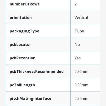
numberOfRows
2
orientation
Vertical
packagingType
Tube
pcbLocator
No
pcbRetention
Yes
pcbThicknessRecommended
2.36mm
pcTailLength
3.30mm
pitchMatingInterface
2.54mm