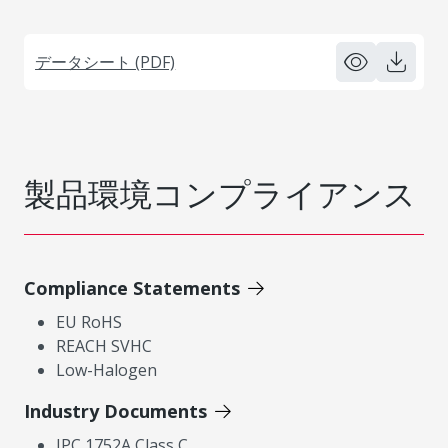
データシート (PDF)
製品環境コンプライアンス
Compliance Statements
EU RoHS
REACH SVHC
Low-Halogen
Industry Documents
IPC 1752A Class C