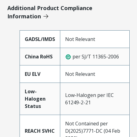
Additional Product Compliance
Information
GADSL/IMDS
Not Relevant
China RoHS
per SJ/T 11365-2006
EU ELV
Not Relevant
Low-
Low-Halogen per IEC
Halogen
61249-2-21
Status
Not Contained per
REACH SVHC
D(2025)7771-DC (04 Feb