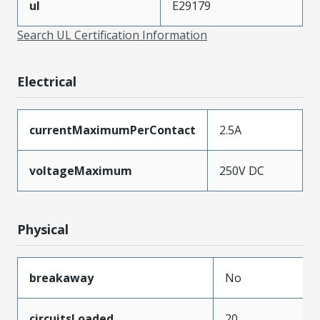
ul
E29179
Search UL Certification Information
Electrical
currentMaximumPerContact
2.5A
voltageMaximum
250V DC
Physical
breakaway
No
circuitsLoaded
20