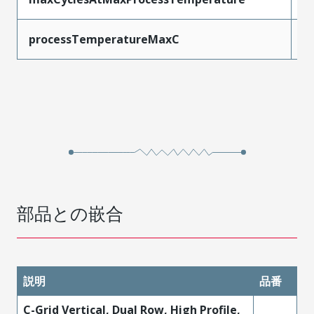
processTemperatureMaxC
2
部品との嵌合
説明
品番
C-Grid Vertical, Dual Row, High Profile,