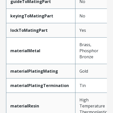
guideToMatingPart
No
keyingToMatingPart
No
lockToMatingPart
Yes
Brass,
materialMetal
Phosphor
Bronze
materialPlatingMating
Gold
materialPlatingTermination
Tin
High
materialResin
Temperature
Thermoplastic