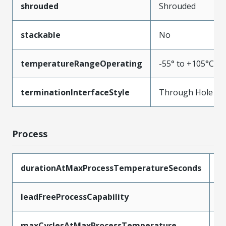
shrouded
Shrouded
stackable
No
temperatureRangeOperating
-55° to +105°C
terminationInterfaceStyle
Through Hole
Process
durationAtMaxProcessTemperatureSeconds
5
leadFreeProcessCapability
S
maxCyclesAtMaxProcessTemperature
1