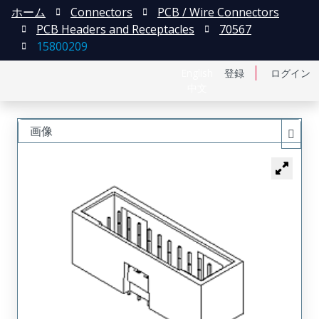
ホーム
Connectors
PCB / Wire Connectors
PCB Headers and Receptacles
70567
15800209
English
登録
ログイン
中文
画像