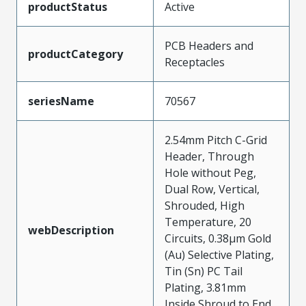
productStatus
Active
PCB Headers and
productCategory
Receptacles
seriesName
70567
2.54mm Pitch C-Grid
Header, Through
Hole without Peg,
Dual Row, Vertical,
Shrouded, High
Temperature, 20
webDescription
Circuits, 0.38µm Gold
(Au) Selective Plating,
Tin (Sn) PC Tail
Plating, 3.81mm
Inside Shroud to End