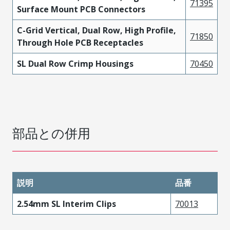
71395
Surface Mount PCB Connectors
C-Grid Vertical, Dual Row, High Profile,
71850
Through Hole PCB Receptacles
SL Dual Row Crimp Housings
70450
部品との併用
説明
品番
2.54mm SL Interim Clips
70013