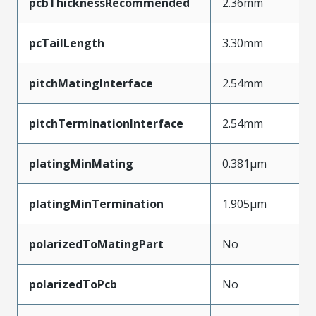
pcbThicknessRecommended
2.36mm
pcTailLength
3.30mm
pitchMatingInterface
2.54mm
pitchTerminationInterface
2.54mm
platingMinMating
0.381µm
platingMinTermination
1.905µm
polarizedToMatingPart
No
polarizedToPcb
No