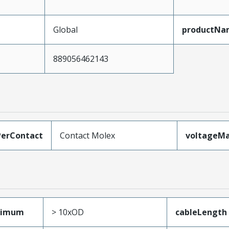
Global
productNa
889056462143
erContact
Contact Molex
voltageM
nimum
> 10xOD
cableLength