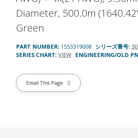
Diameter, 500.0m (1640.42'
Green
PART NUMBER
:
1553319008
シリーズ番号
:
30
SERIES CHART
:
VIEW
ENGINEERING/OLD P
Email This Page