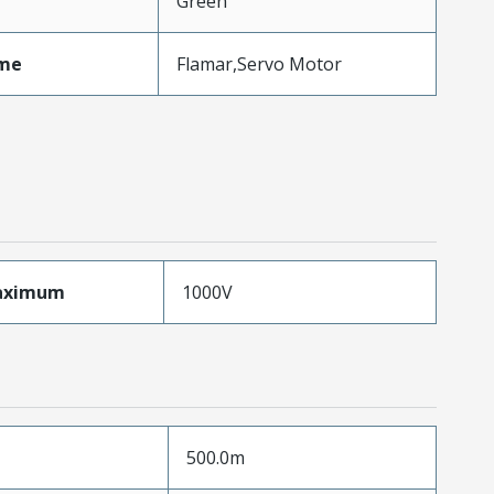
Green
me
Flamar,Servo Motor
aximum
1000V
500.0m