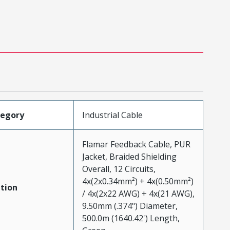
tegory
Industrial Cable
Flamar Feedback Cable, PUR
Jacket, Braided Shielding
Overall, 12 Circuits,
4x(2x0.34mm²) + 4x(0.50mm²)
tion
/ 4x(2x22 AWG) + 4x(21 AWG),
9.50mm (.374") Diameter,
500.0m (1640.42') Length,