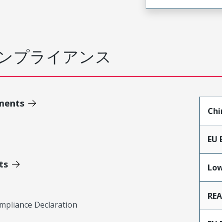
ンプライアンス
ments
Chi
EU 
ts
Low
RE
mpliance Declaration