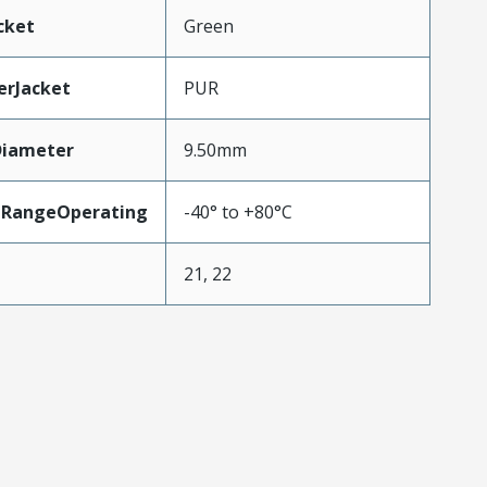
cket
Green
erJacket
PUR
Diameter
9.50mm
eRangeOperating
-40° to +80°C
21, 22