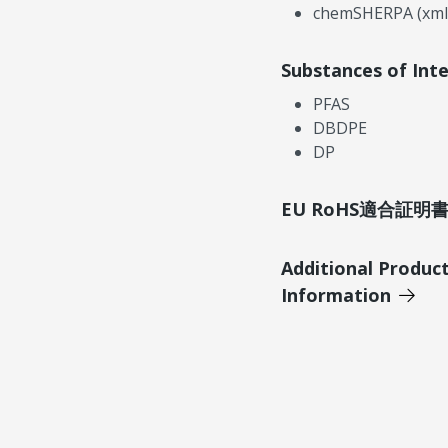
chemSHERPA (xml
Substances of Int
PFAS
DBDPE
DP
EU RoHS適合証
Additional Produc
Information