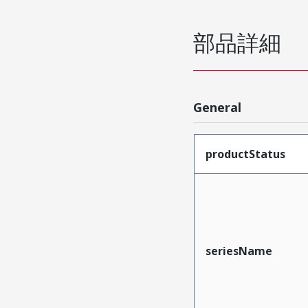
部品詳細
General
productStatus
seriesName