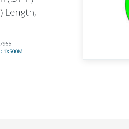
) Length,
7965
N:
1X500M