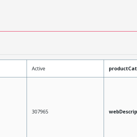
Active
productCa
307965
webDescrip