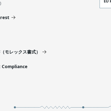
EU 
)
erest
明書（モレックス書式）
t Compliance