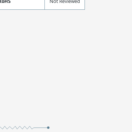
RoHS
Not Reviewed