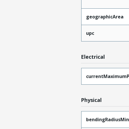
geographicArea
upc
Electrical
currentMaximumP
Physical
bendingRadiusMi