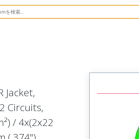
5
1553319008
 Jacket,
2 Circuits,
²) / 4x(2x22
 (.374")