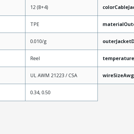
12 (8+4)
colorCableJa
TPE
materialOut
0.010/g
outerJacket
Reel
temperatur
UL AWM 21223 / CSA
wireSizeAwg
0.34, 0.50