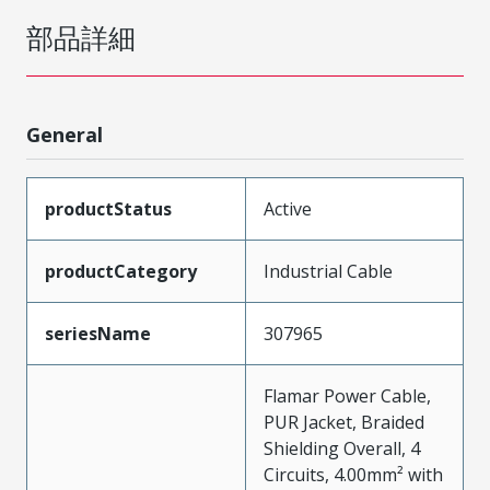
部品詳細
General
productStatus
Active
productCategory
Industrial Cable
seriesName
307965
Flamar Power Cable,
PUR Jacket, Braided
Shielding Overall, 4
Circuits, 4.00mm² with