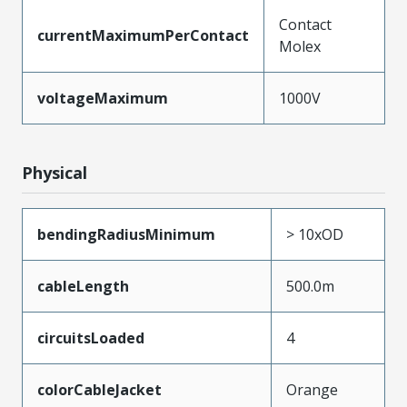
Contact
currentMaximumPerContact
Molex
voltageMaximum
1000V
Physical
bendingRadiusMinimum
> 10xOD
cableLength
500.0m
circuitsLoaded
4
colorCableJacket
Orange