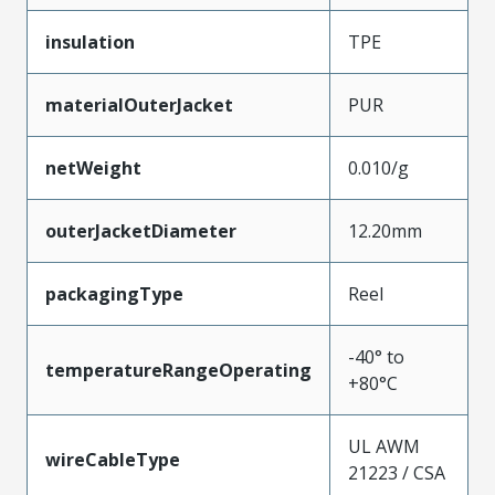
insulation
TPE
materialOuterJacket
PUR
netWeight
0.010/g
outerJacketDiameter
12.20mm
packagingType
Reel
-40° to
temperatureRangeOperating
+80°C
UL AWM
wireCableType
21223 / CSA