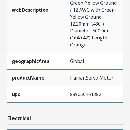
Green-Yellow Ground
webDescription
/ 12 AWG with Green-
Yellow Ground,
12.20mm (.480")
Diameter, 500.0m
(1640.42') Length,
Orange
geographicArea
Global
productName
Flamar,Servo Motor
upc
889056461382
Electrical