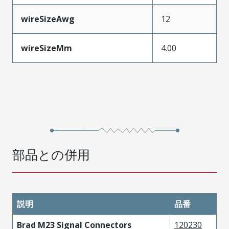
wireSizeAwg
12
wireSizeMm
4.00
部品との併用
説明
品番
Brad M23 Signal Connectors
120230