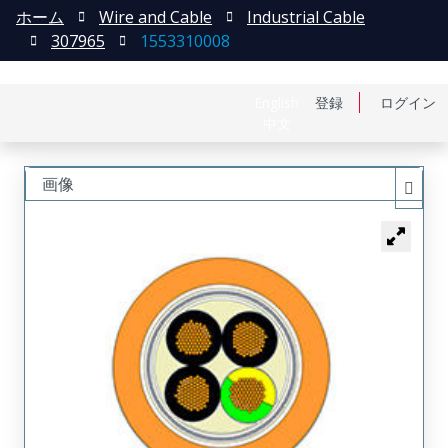
ホーム
Wire and Cable
Industrial Cable
307965
1553310008
English
登録
ログイン
中文
画像