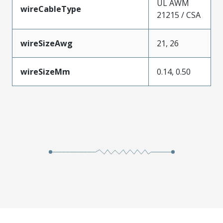
UL AWM
wireCableType
21215 / CSA
wireSizeAwg
21, 26
wireSizeMm
0.14, 0.50