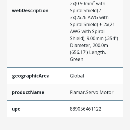
2x(0.50mm² with
webDescription
Spiral Shield) /
3x(2x26 AWG with
Spiral Shield) + 2x(21
AWG with Spiral
Shield), 9.00mm (.354")
Diameter, 200.0m
(656.17') Length,
Green
geographicArea
Global
productName
Flamar,Servo Motor
upc
889056461122