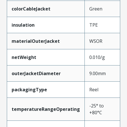
colorCableJacket
Green
insulation
TPE
materialOuterJacket
WSOR
netWeight
0.010/g
outerJacketDiameter
9.00mm
packagingType
Reel
-25° to
temperatureRangeOperating
+80°C