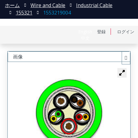
ホーム
Wire and Cable
Industrial Cable
155321
1553219004
English
登録
ログイン
中文
画像