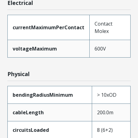
Electrical
Contact
currentMaximumPerContact
Molex
voltageMaximum
600V
Physical
bendingRadiusMinimum
> 10xOD
cableLength
200.0m
circuitsLoaded
8 (6+2)