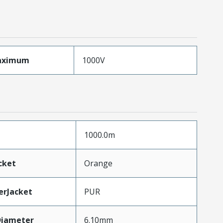
aximum
1000V
1000.0m
cket
Orange
erJacket
PUR
Diameter
6.10mm