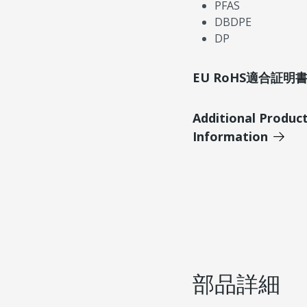
PFAS
DBDPE
DP
EU RoHS適合証
Additional Produc
Information
部品詳細