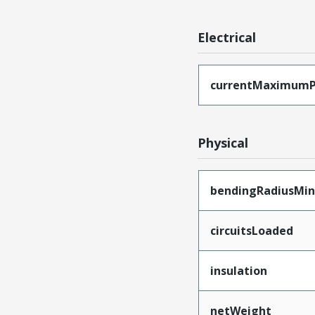
Electrical
currentMaximumP
Physical
bendingRadiusMi
circuitsLoaded
insulation
netWeight