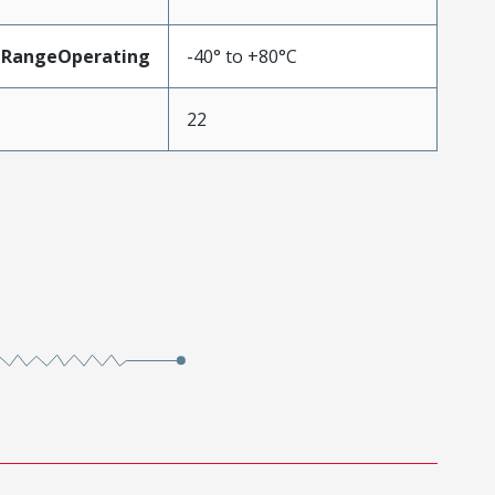
eRangeOperating
-40° to +80°C
22