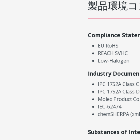
製品環境コ
Compliance State
EU RoHS
REACH SVHC
Low-Halogen
Industry Documen
IPC 1752A Class C
IPC 1752A Class D
Molex Product Co
IEC-62474
chemSHERPA (xml
Substances of Int