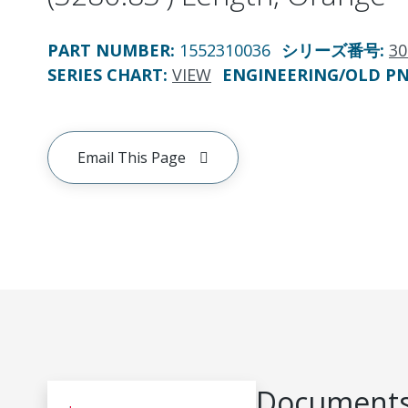
PART NUMBER
:
1552310036
シリーズ番号
:
30
SERIES CHART
:
VIEW
ENGINEERING/OLD P
Email This Page
Documents