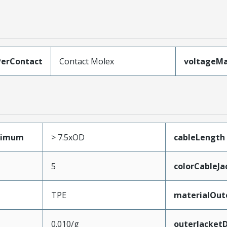
erContact
Contact Molex
voltageM
nimum
> 7.5xOD
cableLength
5
colorCableJa
TPE
materialOut
0.010/g
outerJacket