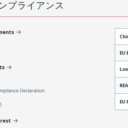
ンプライアンス
ments
Chi
EU 
ts
Low
RE
mpliance Declaration
EU 
)
erest