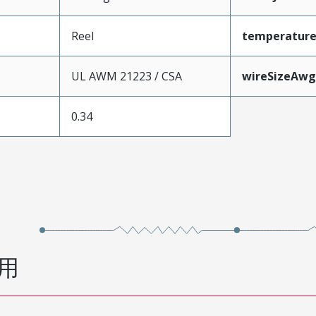
Reel
temperatur
UL AWM 21223 / CSA
wireSizeAwg
0.34
用