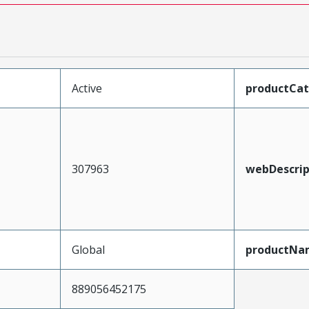
Active
productCa
307963
webDescrip
Global
productNa
889056452175