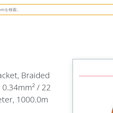
3
1552310036
acket, Braided
s, 0.34mm² / 22
eter, 1000.0m