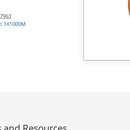
7963
N:
1X1000M
 and Resources