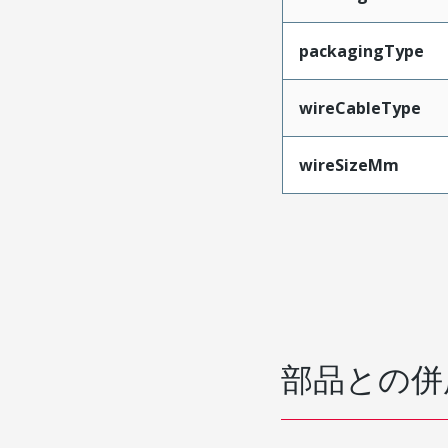
packagingType
wireCableType
wireSizeMm
部品との併