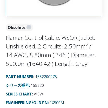
Obsolete
Flamar Control Cable, WSOR Jacket,
Unshielded, 2 Circuits, 2.50mm² /
14 AWG, 8.80mm (.346") Diameter,
500.0m (1640.42') Length, Gray
PART NUMBER
:
1552200275
シリーズ番号
:
155220
SERIES CHART
:
VIEW
ENGINEERING/OLD PN:
1X500M