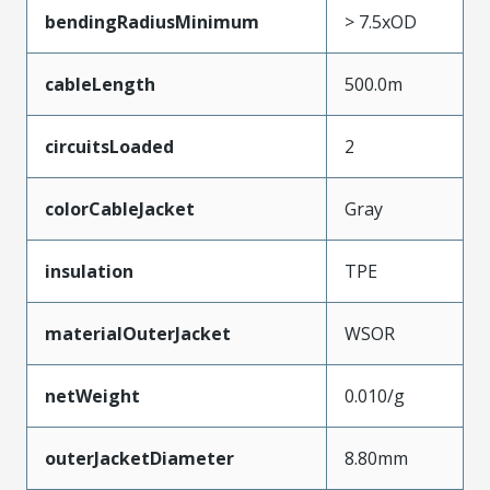
bendingRadiusMinimum
> 7.5xOD
cableLength
500.0m
circuitsLoaded
2
colorCableJacket
Gray
insulation
TPE
materialOuterJacket
WSOR
netWeight
0.010/g
outerJacketDiameter
8.80mm