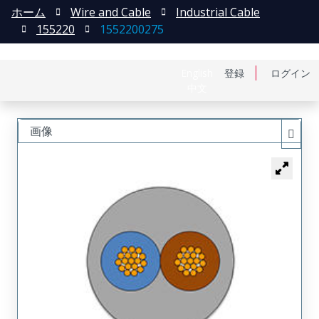
ホーム
Wire and Cable
Industrial Cable
155220
1552200275
English
登録
ログイン
中文
画像