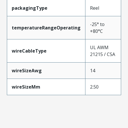
packagingType
Reel
-25° to
temperatureRangeOperating
+80°C
UL AWM
wireCableType
21215 / CSA
wireSizeAwg
14
wireSizeMm
2.50