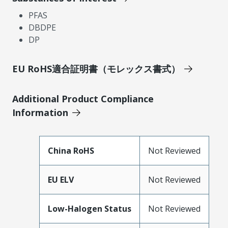
PFAS
DBDPE
DP
EU RoHS適合証明書（モレックス書式）
Additional Product Compliance
Information
China RoHS
Not Reviewed
EU ELV
Not Reviewed
Low-Halogen Status
Not Reviewed