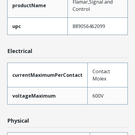
Flamar,Signal and
productName
Control
upc
889056462099
Electrical
Contact
currentMaximumPerContact
Molex
voltageMaximum
600V
Physical