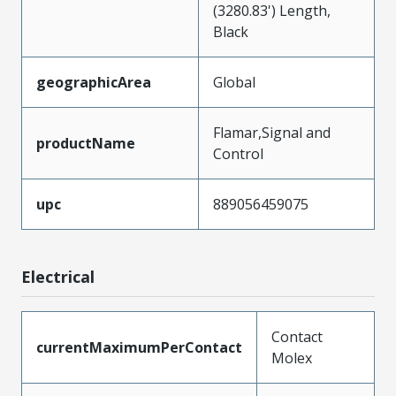
(3280.83') Length,
Black
geographicArea
Global
Flamar,Signal and
productName
Control
upc
889056459075
Electrical
Contact
currentMaximumPerContact
Molex