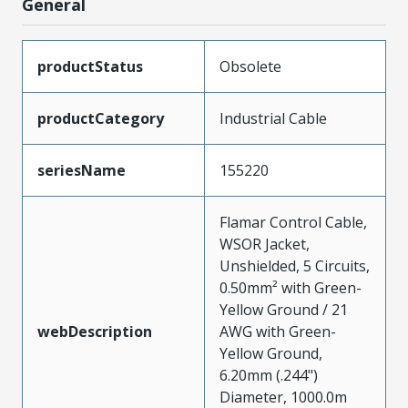
General
productStatus
Obsolete
productCategory
Industrial Cable
seriesName
155220
Flamar Control Cable,
WSOR Jacket,
Unshielded, 5 Circuits,
0.50mm² with Green-
Yellow Ground / 21
webDescription
AWG with Green-
Yellow Ground,
6.20mm (.244")
Diameter, 1000.0m