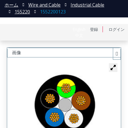
ホーム
Wire and Cable
Industrial Cable
155220
1552200123
English
登録
ログイン
中文
画像