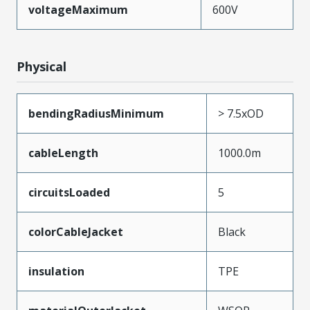
voltageMaximum
600V
Physical
bendingRadiusMinimum
> 7.5xOD
cableLength
1000.0m
circuitsLoaded
5
colorCableJacket
Black
insulation
TPE