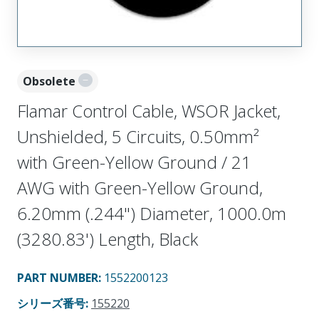
Obsolete
Flamar Control Cable, WSOR Jacket,
Unshielded, 5 Circuits, 0.50mm²
with Green-Yellow Ground / 21
AWG with Green-Yellow Ground,
6.20mm (.244") Diameter, 1000.0m
(3280.83') Length, Black
PART NUMBER
:
1552200123
シリーズ番号
:
155220