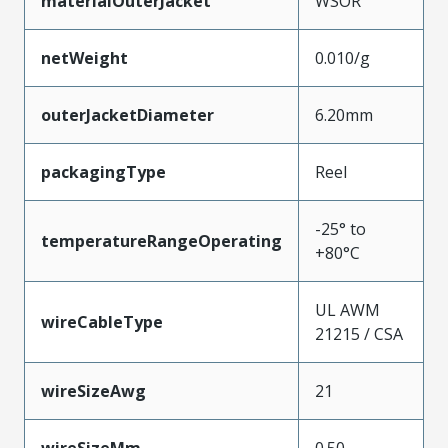
materialOuterJacket
WSOR
netWeight
0.010/g
outerJacketDiameter
6.20mm
packagingType
Reel
-25° to
temperatureRangeOperating
+80°C
UL AWM
wireCableType
21215 / CSA
wireSizeAwg
21
wireSizeMm
0.50