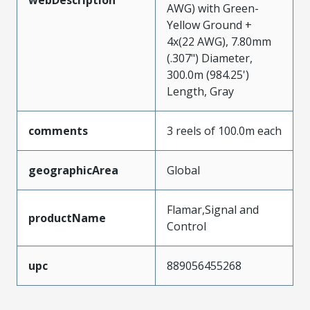
AWG) with Green-
Yellow Ground +
4x(22 AWG), 7.80mm
(.307") Diameter,
300.0m (984.25')
Length, Gray
comments
3 reels of 100.0m each
geographicArea
Global
Flamar,Signal and
productName
Control
upc
889056455268