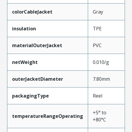
colorCableJacket
Gray
insulation
TPE
materialOuterJacket
PVC
netWeight
0.010/g
outerJacketDiameter
7.80mm
packagingType
Reel
+5° to
temperatureRangeOperating
+80°C