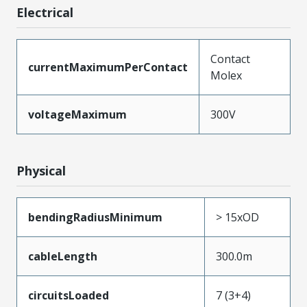
Electrical
Contact
currentMaximumPerContact
Molex
voltageMaximum
300V
Physical
bendingRadiusMinimum
> 15xOD
cableLength
300.0m
circuitsLoaded
7 (3+4)