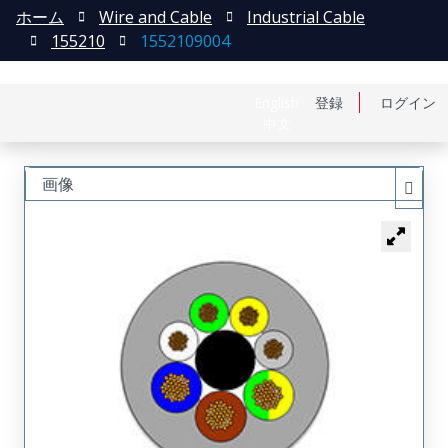
ホーム
Wire and Cable
Industrial Cable
155210
1552109004
English
登録
ログイン
中文
画像