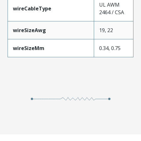
UL AWM
wireCableType
2464 / CSA
wireSizeAwg
19, 22
wireSizeMm
0.34, 0.75